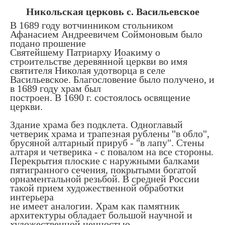
Никольская церковь с. Васильевское
В 1689 году вотчинником стольником
Афанасием Андреевичем Соймоновым было
подано прошение
Святейшему Патриарху Иоакиму о
строительстве деревянной церкви во имя
святителя Николая удотворца в селе
Васильевское. Благословение было получено, и
в 1689 году храм был
построен. В 1690 г. состоялось освящение
церкви.
Здание храма без подклета. Одноглавый
четверик храма и трапезная рублены "в обло",
брусяной алтарный прируб - "в лапу". Стены
алтаря и четверика - с повалом на все стороны.
Перекрытия плоские с наружными балками
пятигранного сечения, покрытыми богатой
орнаментальной резьбой. В средней России
такой прием художественной обработки
интерьера
не имеет аналогии. Храм как памятник
архитектуры обладает большой научной и
художественной ценностью.