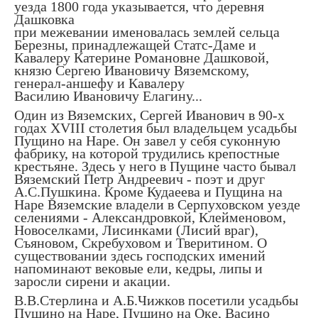
уезда 1800 года указывается, что деревня
Дашковка
при межевании именовалась землей сельца
Березны, принадлежащей Статс-Даме и
Кавалеру Катерине Романовне Дашковой,
князю Сергею Ивановичу Вяземскому,
генерал-аншефу и Кавалеру
Василию Ивановичу Елагину...
Один из Вяземских, Сергей Иванович в 90-х
годах XVIII столетия был владельцем усадьбы
Пущино на Наре. Он завел у себя суконную
фабрику, на которой трудились крепостные
крестьяне. Здесь у него в Пущине часто бывал
Вяземский Петр Андреевич - поэт и друг
А.С.Пушкина. Кроме Кудаеева и Пущина на
Наре Вяземские владели в Серпуховском уезде
селениями - Александровкой, Клейменовом,
Новоселками, Лисинками (Лисий враг),
Съяновом, Скребуховом и Тверитином. О
существовании здесь господских имений
напоминают вековые ели, кедры, липы и
заросли сирени и акации.
В.В.Стерлина и А.Б.Чижков посетили усадьбы
Пущино на Наре, Пущино на Оке, Васино