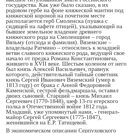
государства. Как уже было сказано, в их
родовом гербе на фоне княжеской мантии под
княжеской короной на почетном месте
располагается герб Смоленска (пушка с
сидящей на лафете птицей), указывающий на
бывшее земельное владение древнего
княжеского рода на Смоленщине – город
Вязьму (отсюда и фамилия). Вяземские –
владельцы Ратмино – относились к младшей
ветви славного княжеского рода, ведущей свое
начало от предка Романа Константиновича,
жившего в XVII веке. Шестым коленом от него
был князь Алексей Васильевич, правнук
которого, действительный тайный советник
князь Сергей Иванович Вяземский (умер в
1813 году) от брака с Анной Федоровной
Каменской, сестрой фельдмаршала, оставил
двоих сыновей. Старший – князь Михаил
Сергеевич (1770-1848), шеф 13-го егерского
полка в Отечественной войне 1812 года.
Младший, уже упомянутый нами, - генерал-
майор Сергей Сергеевич (1775-1847),
женившийся на Е.Р. Татищевой.
В экономическом описании Серпуховского