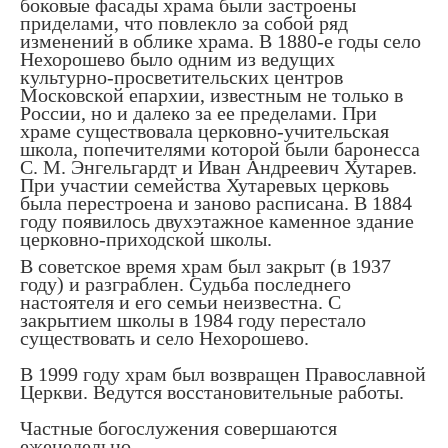
боковые фасады храма были застроены
приделами, что повлекло за собой ряд
изменений в облике храма. В 1880-е годы село
Нехорошево было одним из ведущих
культурно-просветительских центров
Московской епархии, известным не только в
России, но и далеко за ее пределами. При
храме существовала церковно-учительская
школа, попечителями которой были баронесса
С. М. Энгельгардт и Иван Андреевич Хутарев.
При участии семейства Хутаревых церковь
была перестроена и заново расписана. В 1884
году появилось двухэтажное каменное здание
церковно-приходской школы.
В советское время храм был закрыт (в 1937
году) и разграблен. Судьба последнего
настоятеля и его семьи неизвестна. С
закрытием школы в 1984 году перестало
существовать и село Нехорошево.
В 1999 году храм был возвращен Православной
Церкви. Ведутся восстановительные работы.
Частные богослужения совершаются
еженедельно.