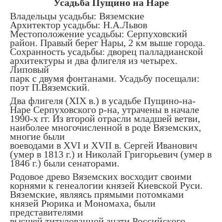
Усадьба Пущино на Наре
Владельцы усадьбы: Вяземские
Архитектор усадьбы: Н.А.Львов
Местоположение усадьбы: Серпуховский
район. Правый берег Нары, 2 км выше города.
Сохранность усадьбы: дворец палладианской
архитектуры и два флигеля из четырех.
Липовый
парк с двумя фонтанами. Усадьбу посещали:
поэт П.Вяземский.
Два флигеля (XIX в.) в усадьбе Пущино-на-
Наре Серпуховского р-на, утрачены в начале
1990-х гг. Из второй отрасли младшей ветви,
наиболее многочисленной в роде Вяземских,
многие были
воеводами в XVI и XVII в. Сергей Иванович
(умер в 1813 г.) и Николай Григорьевич (умер в
1846 г.) были сенаторами.
Родовое древо Вяземских восходит своими
корнями к генеалогии князей Киевской Руси.
Вяземские, являясь прямыми потомками
князей Рюрика и Мономаха, были
представителями
высшей титулованной знати Российского