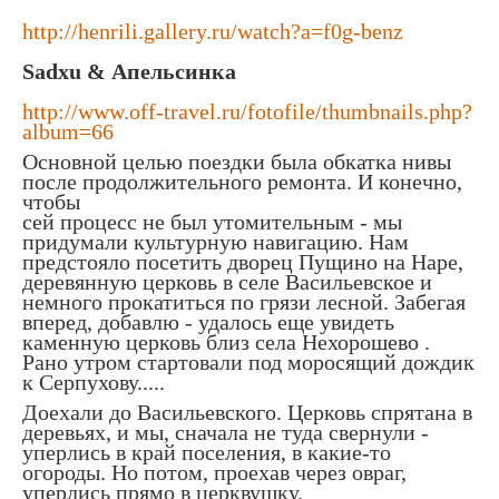
http://henrili.gallery.ru/watch?a=f0g-benz
Sadxu & Апельсинка
http://www.off-travel.ru/fotofile/thumbnails.php?
album=66
Основной целью поездки была обкатка нивы
после продолжительного ремонта. И конечно,
чтобы
сей процесс не был утомительным - мы
придумали культурную навигацию. Нам
предстояло посетить дворец Пущино на Наре,
деревянную церковь в селе Васильевское и
немного прокатиться по грязи лесной. Забегая
вперед, добавлю - удалось еще увидеть
каменную церковь близ села Нехорошево .
Рано утром стартовали под моросящий дождик
к Серпухову.....
Доехали до Васильевского. Церковь спрятана в
деревьях, и мы, сначала не туда свернули -
уперлись в край поселения, в какие-то
огороды. Но потом, проехав через овраг,
уперлись прямо в церквушку.