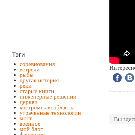
Тэги
соревнования
Интересн
встречи
рыбы
другая история
реки
старые книги
Социальные кнопки для 
инженерные решения
церкви
костромская область
утраченные технологии
мост
Вы зде
военное
мой блог
фестиваль