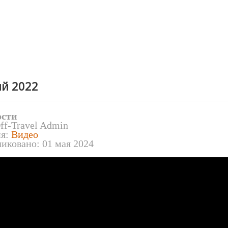
ий 2022
ости
ff-Travel Admin
ия:
Видео
иковано: 01 мая 2024