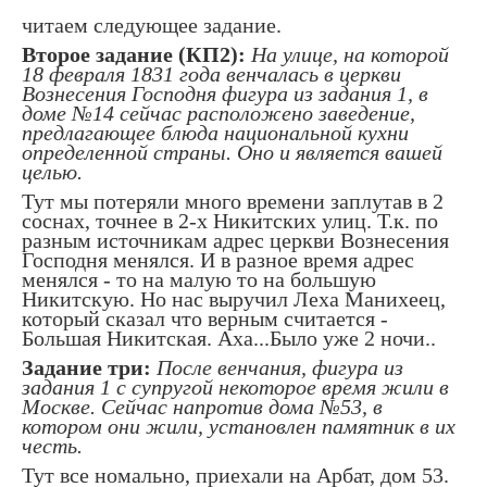
читаем следующее задание.
Второе задание (КП2):
На улице, на которой
18 февраля 1831 года венчалась в церкви
Вознесения Господня фигура из задания 1, в
доме №14 сейчас расположено заведение,
предлагающее блюда национальной кухни
определенной страны. Оно и является вашей
целью.
Тут мы потеряли много времени заплутав в 2
соснах, точнее в 2-х Никитских улиц. Т.к. по
разным источникам адрес церкви Вознесения
Господня менялся. И в разное время адрес
менялся - то на малую то на большую
Никитскую. Но нас выручил Леха Манихеец,
который сказал что верным считается -
Большая Никитская. Аха...Было уже 2 ночи..
Задание три:
После венчания, фигура из
задания 1 с супругой некоторое время жили в
Москве. Сейчас напротив дома №53, в
котором они жили, установлен памятник в их
честь.
Тут все номально, приехали на Арбат, дом 53.