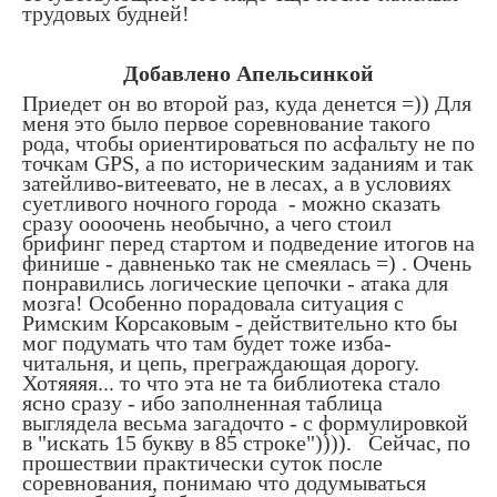
трудовых будней!
Добавлено Апельсинкой
Приедет он во второй раз, куда денется =)) Для
меня это было первое соревнование такого
рода, чтобы ориентироваться по асфальту не по
точкам GPS, а по историческим заданиям и так
затейливо-витеевато, не в лесах, а в условиях
суетливого ночного города - можно сказать
сразу оооочень необычно, а чего стоил
брифинг перед стартом и подведение итогов на
финише - давненько так не смеялась =) . Очень
понравились логические цепочки - атака для
мозга! Особенно порадовала ситуация с
Римским Корсаковым - действительно кто бы
мог подумать что там будет тоже изба-
читальня, и цепь, преграждающая дорогу.
Хотяяяя... то что эта не та библиотека стало
ясно сразу - ибо заполненная таблица
выглядела весьма загадочто - с формулировкой
в "искать 15 букву в 85 строке")))). Сейчас, по
прошествии практически суток после
соревнования, понимаю что додумываться