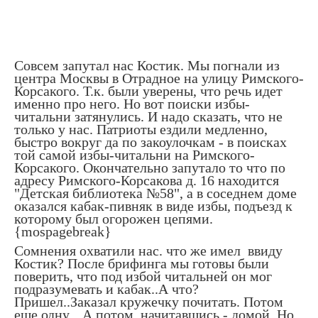
Совсем запутал нас Костик. Мы погнали из
центра Москвы в Отрадное на улицу Римского-
Корсакого. Т.к. были уверены, что речь идет
именно про него. Но вот поиски избы-
читальни затянулись. И надо сказать, что не
только у нас. Патриоты ездили медленно,
быстро вокруг да по закоулочкам - в поисках
той самой избы-читальни на Римского-
Корсакого. Окончательно запутало то что по
адресу Римского-Корсакова д. 16 находится
"Детская библиотека №58", а в соседнем доме
оказался кабак-пивняк в виде избы, подъезд к
которому был огорожен цепями.
{mospagebreak}
Сомнения охватили нас. что же имел ввиду
Костик? После брифинга мы готовы были
поверить, что под избой читальней он мог
подразумевать и кабак..А что?
Пришел..Заказал кружечку почитать. Потом
еще одну... А потом, начитавшись - домой. Но,