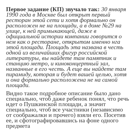
Первое задание (КП) звучало так:
30 января
1990 года в Москве был открыт первый
ресторан этой сети и хотя формально он
расположен не на площади, а в доме №29 на
улице, к ней примыкающей, даже в
официальной истории компании говорится о
нем как о ресторане, открытом именно нга
этой площади. Площадь эта названа в честь
одной из величайших фигур российской
литературы, вы найдете там памятник и
станцию метро, и киноконцертный зал,
названные в его честь. А еще вы найдете там
пирамиду, которая и будет вашей целью, хотя
и она формально расположена не на самой
площади.
Видно такое подробное описание было дано
специально, чтоб даже ребенок понял, что речь
идет о Пушкинской площади, а значит
специально, чтоб все участники (независимо
от соображалки и прочего) взяли его. Посетив
ее, и сфотографировавшись на фоне одного
предмета