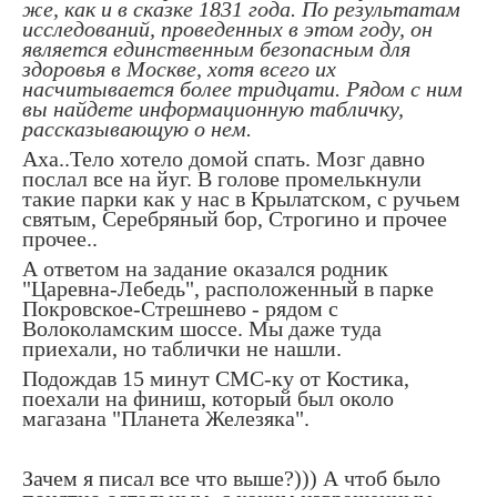
же, как и в сказке 1831 года. По результатам
исследований, проведенных в этом году, он
является единственным безопасным для
здоровья в Москве, хотя всего их
насчитывается более тридцати. Рядом с ним
вы найдете информационную табличку,
рассказывающую о нем.
Аха..Тело хотело домой спать. Мозг давно
послал все на йуг. В голове промелькнули
такие парки как у нас в Крылатском, с ручьем
святым, Серебряный бор, Строгино и прочее
прочее..
А ответом на задание оказался родник
"Царевна-Лебедь", расположенный в парке
Покровское-Стрешнево - рядом с
Волоколамским шоссе. Мы даже туда
приехали, но таблички не нашли.
Подождав 15 минут СМС-ку от Костика,
поехали на финиш, который был около
магазана "Планета Железяка".
Зачем я писал все что выше?))) А чтоб было