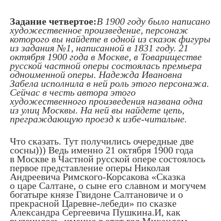
Задание четвертое:
В 1900 году было написано
художественное произведение, персонаж
которого вы найдете в одной из сказок фигуры
из задания №1, написанной в 1831 году. 21
октября 1900 года в Москве, в Товариществе
русской частной оперы состоялась премьера
одноименной оперы. Надежда Ивановна
Забела исполнила в ней роль этого персонажа.
Сейчас в честь автора этого
художественного произведения названа одна
из улиц Москвы. На ней вы найдете цепь,
преграждающую проезд к избе-читальне.
Что сказать. Тут получились очередные две
сосны))) Ведь именно 21 октября 1900 года
в Москве в Частной русской опере состоялось
первое представление оперы Николая
Андреевича Римского-Корсакова «Сказка
о царе Салтане, о сыне его славном и могучем
богатыре князе Гвидоне Салтановиче и о
прекрасной Царевне-лебеди» по сказке
Александра Сергеевича Пушкина.И, как
выяснилось, именно в этот год Михаилом