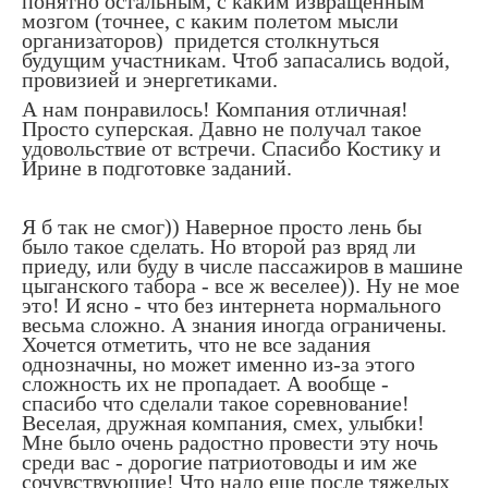
понятно остальным, с каким извращенным
мозгом (точнее, с каким полетом мысли
организаторов) придется столкнуться
будущим участникам. Чтоб запасались водой,
провизией и энергетиками.
А нам понравилось! Компания отличная!
Просто суперская. Давно не получал такое
удовольствие от встречи. Спасибо Костику и
Ирине в подготовке заданий.
Я б так не смог)) Наверное просто лень бы
было такое сделать. Но второй раз вряд ли
приеду, или буду в числе пассажиров в машине
цыганского табора - все ж веселее)). Ну не мое
это! И ясно - что без интернета нормального
весьма сложно. А знания иногда ограничены.
Хочется отметить, что не все задания
однозначны, но может именно из-за этого
сложность их не пропадает. А вообще -
спасибо что сделали такое соревнование!
Веселая, дружная компания, смех, улыбки!
Мне было очень радостно провести эту ночь
среди вас - дорогие патриотоводы и им же
сочувствующие! Что надо еще после тяжелых