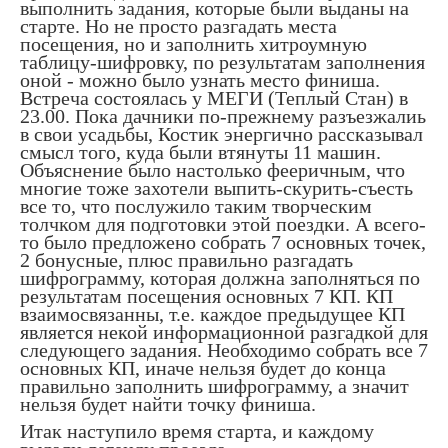
выполнить задания, которые были выданы на
старте. Но не просто разгадать места
посещения, но и заполнить хитроумную
таблицу-шифровку, по результатам заполнения
оной - можно было узнать место финиша.
Встреча состоялась у МЕГИ (Теплый Стан) в
23.00. Пока дачники по-прежнему разъезжалиь
в свои усадьбы, Костик энергично рассказывал
смысл того, куда были втянуты 11 машин.
Объяснение было настолько фееричным, что
многие тоже захотели выпить-скурить-съесть
все то, что послужило таким творческим
толчком для подготовки этой поездки. А всего-
то было предложено собрать 7 основных точек,
2 бонусные, плюс правильно разгадать
шифрограмму, которая должна заполняться по
результатам посещения основных 7 КП. КП
взаимосвязанны, т.е. каждое предыдущее КП
является некой информационной разгадкой для
следующего задания. Необходимо собрать все 7
основных КП, иначе нельзя будет до конца
правильно заполнить шифрограмму, а значит
нельзя будет найти точку финиша.
Итак наступило время старта, и каждому