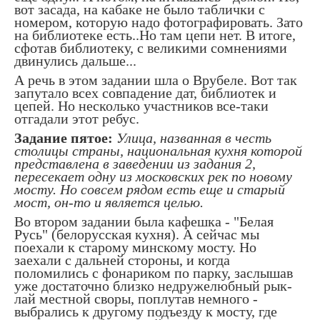
вот засада, на кабаке не было таблички с
номером, которую надо фотографировать. Зато
на библиотеке есть..Но там цепи нет. В итоге,
сфотав библиотеку, с великими сомнениями
двинулись дальше...
А речь в этом задании шла о Врубеле. Вот так
запутало всех совпадение дат, библиотек и
цепей. Но несколько участников все-таки
отгадали этот ребус.
Задание пятое:
Улица, названная в честь
столицы страны, национальная кухня которой
представлена в заведении из задания 2,
пересекает одну из московских рек по новому
мосту. Но совсем рядом есть еще и старый
мост, он-то и является целью.
Во втором задании была кафешка - "Белая
Русь" (белорусская кухня). А сейчас мы
поехали к старому минскому мосту. Но
заехали с дальней стороны, и когда
поломились с фонариком по парку, заслышав
уже достаточно близко недружелюбный рык-
лай местной своры, поплутав немного -
выбрались к другому подъезду к мосту, где