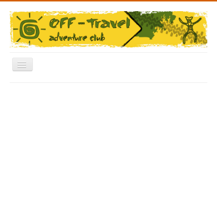
Включить/
выключить
навигацию
Меню
Главная
Форум
Архив Фото
Отчеты
Новости
Видео