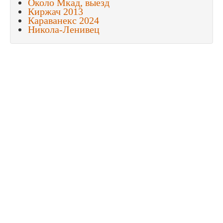
Около Мкад, выезд
Киржач 2013
Караванекс 2024
Никола-Ленивец