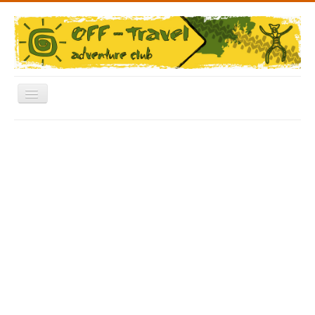
Включить/
выключить
навигацию
Меню
Главная
Форум
Архив Фото
Отчеты
Новости
Видео