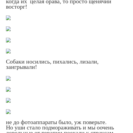
когда их целая орава, то просто щенячий
восторг!
Собаки носились, пихались, лизали,
заигрывали!
не до фотоаппараты было, уж поверьте.
Но уши стало подмораживать и мы оочень
довольные от терапии поехали к страусам.