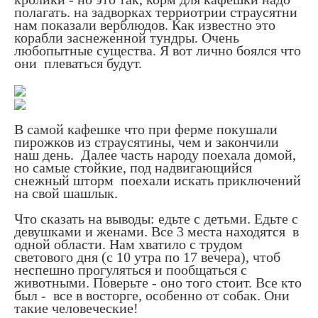
полагать. на задворках терриотрии страусятни
нам показали верблюдов. Как известно это
корабли заснеженной тундры. Очень
любопытные существа. Я вот лично боялся что
они плеваться будут.
В самой кафешке что при ферме покушали
пирожков из страусятины, чем и закончили
наш день. Далее часть народу поехала домой,
но самые стойкие, под надвигающийся
снежный шторм поехали искать приключений
на свой шашлык.
Что сказать на выводы: едьте с детьми. Едьте с
девушками и женами. Все 3 места находятся в
одной области. Нам хватило с трудом
светового дня (с 10 утра по 17 вечера), чтоб
неспешно прогуляться и пообщаться с
животными. Поверьте - оно того стоит. Все кто
был - все в восторге, особенно от собак. Они
такие человеческие!