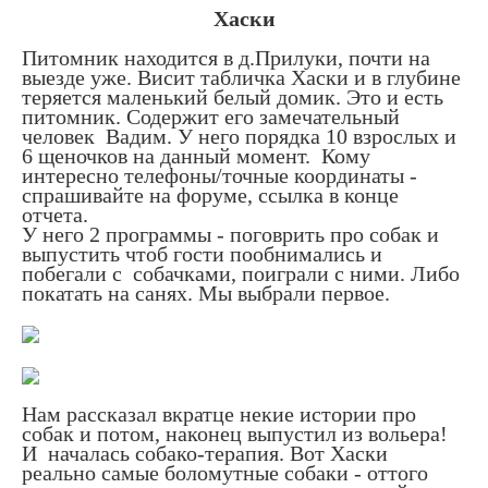
Хаски
Питомник находится в д.Прилуки, почти на
выезде уже. Висит табличка Хаски и в глубине
теряется маленький белый домик. Это и есть
питомник. Содержит его замечательный
человек Вадим. У него порядка 10 взрослых и
6 щеночков на данный момент. Кому
интересно телефоны/точные координаты -
спрашивайте на форуме, ссылка в конце
отчета.
У него 2 программы - поговрить про собак и
выпустить чтоб гости пообнимались и
побегали с собачками, поиграли с ними. Либо
покатать на санях. Мы выбрали первое.
Нам рассказал вкратце некие истории про
собак и потом, наконец выпустил из вольера!
И началась собако-терапия. Вот Хаски
реально самые боломутные собаки - оттого