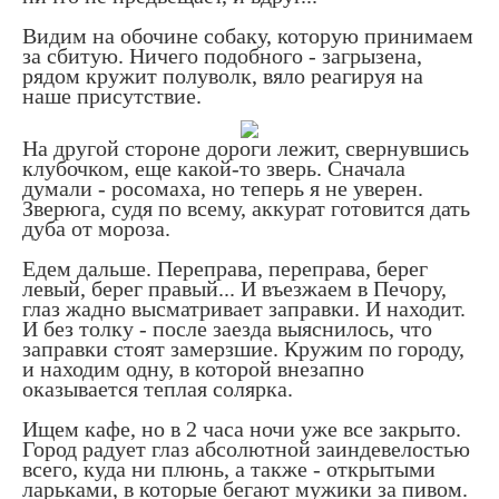
Видим на обочине собаку, которую принимаем
за сбитую. Ничего подобного - загрызена,
рядом кружит полуволк, вяло реагируя на
наше присутствие.
На другой стороне дороги лежит, свернувшись
клубочком, еще какой-то зверь. Сначала
думали - росомаха, но теперь я не уверен.
Зверюга, судя по всему, аккурат готовится дать
дуба от мороза.
Едем дальше. Переправа, переправа, берег
левый, берег правый... И въезжаем в Печору,
глаз жадно высматривает заправки. И находит.
И без толку - после заезда выяснилось, что
заправки стоят замерзшие. Кружим по городу,
и находим одну, в которой внезапно
оказывается теплая солярка.
Ищем кафе, но в 2 часа ночи уже все закрыто.
Город радует глаз абсолютной заиндевелостью
всего, куда ни плюнь, а также - открытыми
ларьками, в которые бегают мужики за пивом.