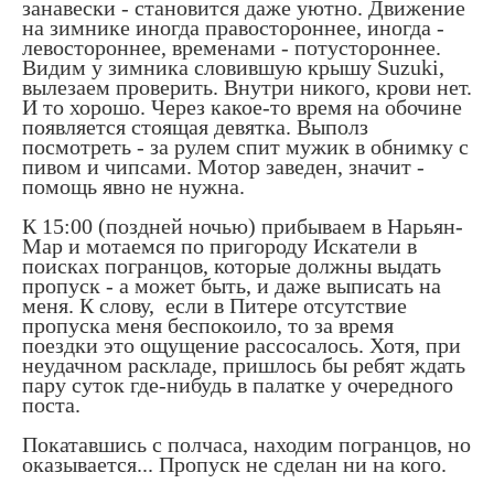
занавески - становится даже уютно. Движение
на зимнике иногда правостороннее, иногда -
левостороннее, временами - потустороннее.
Видим у зимника словившую крышу Suzuki,
вылезаем проверить. Внутри никого, крови нет.
И то хорошо. Через какое-то время на обочине
появляется стоящая девятка. Выполз
посмотреть - за рулем спит мужик в обнимку с
пивом и чипсами. Мотор заведен, значит -
помощь явно не нужна.
К 15:00 (поздней ночью) прибываем в Нарьян-
Мар и мотаемся по пригороду Искатели в
поисках погранцов, которые должны выдать
пропуск - а может быть, и даже выписать на
меня. К слову, если в Питере отсутствие
пропуска меня беспокоило, то за время
поездки это ощущение рассосалось. Хотя, при
неудачном раскладе, пришлось бы ребят ждать
пару суток где-нибудь в палатке у очередного
поста.
Покатавшись с полчаса, находим погранцов, но
оказывается... Пропуск не сделан ни на кого.