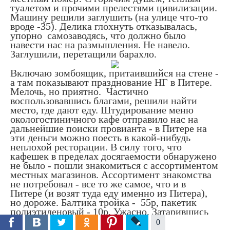
туалетом и прочими прелестями цивилизации.
Машину решили заглушить (на улице что-то
вроде -35). Делика глохнуть отказывалась,
упорно самозаводясь, что должно было
навести нас на размышления. Не навело.
Заглушили, перетащили барахло.
Включаю зомбоящик, притаившийся на стене -
а там показывают празднование НГ в Питере.
Мелочь, но приятно. Частично
воспользовавшись благами, решили найти
место, где дают еду. Штудирование меню
окологостиничного кафе отправило нас на
дальнейшие поиски провианта - в Питере на
эти деньги можно поесть в какой-нибудь
неплохой ресторации. В силу того, что
кафешек в пределах досягаемости обнаружено
не было - пошли знакомиться с ассортиментом
местных магазинов. Ассортимент знакомства
не потребовал - все то же самое, что и в
Питере (и возят туда еду именно из Питера),
но дороже. Балтика тройка - 55р, пакетик
полиэтиленовый - 10р. Ужасно. Затарившись
чем-то, отправились обратно в гостиницу,
0