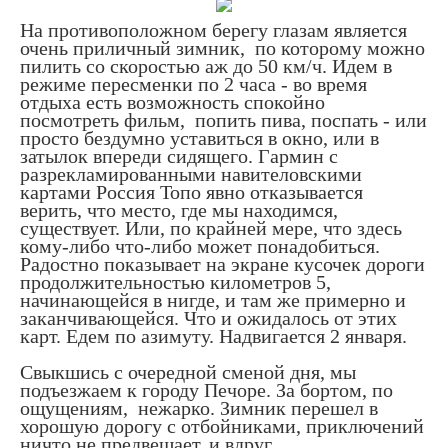
На противоположном берегу глазам является
очень приличный зимник, по которому можно
пилить со скоростью аж до 50 км/ч. Идем в
режиме пересменки по 2 часа - во время
отдыха есть возможность спокойно
посмотреть фильм, попить пива, поспать - или
просто бездумно уставиться в окно, или в
затылок впереди сидящего. Гармин с
разрекламированными навителовскими
картами Россия Топо явно отказывается
верить, что место, где мы находимся,
существует. Или, по крайней мере, что здесь
кому-либо что-либо может понадобиться.
Радостно показывает на экране кусочек дороги
продолжительностью километров 5,
начинающейся в нигде, и там же примерно и
заканчивающейся. Что и ожидалось от этих
карт. Едем по азимуту. Надвигается 2 января.
Свыкшись с очередной сменой дня, мы
подъезжаем к городу Печоре. За бортом, по
ощущениям, нежарко. Зимник перешел в
хорошую дорогу с отбойниками, приключений
ничто не предвещает, и вдруг...