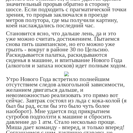
значительный прорыв обратно в сторону
шоссе. Если подходить с прагматической точки
зрения, то прорыв заключался в проезде
метров полутора, где мы получили картину,
коей наслаждались последний час.
Становится ясно, что дальше лень, да и это
уже можно считать достижением. Пытаемся
снова пить шампанское, но его можно уже
грызть - вокруг в районе 30 по Цельсию.
Раскидывается палатка, раскидываются
сиденья в машине, и впитывание Нового Года
(алкоголя и запаха носков) идет полным ходом.
Утро Нового Года встретило полнейшим
отсутствием следов алкогольной зависимости,
желанием двигаться дальше, и
невозможностью реализовать это прямо вот
сейчас. Завтрак состоял из льда с кока-колой (я
был бы рад, если бы это было чуть более
наоборот). Мне удается под прикрытием
сугробов подползти к машине и сбросить
давление до 1 атм. Стало несколько проще.
Миша дает команду - вперед, и только вперед!
Соглашаемся с ним, тактично стараясь не