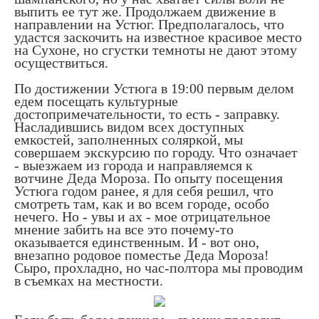
выпить ее тут же. Продолжаем движение в
направлении на Устюг. Предполагалось, что
удастся заскочить на известное красивое место
на Сухоне, но сгустки темноты не дают этому
осуществиться.
По достижении Устюга в 19:00 первым делом
едем посещать культурные
достопримечательности, то есть - заправку.
Насладившись видом всех доступных
емкостей, заполненных соляркой, мы
совершаем экскурсию по городу. Что означает
- выезжаем из города и направляемся к
вотчине Деда Мороза. По опыту посещения
Устюга годом ранее, я для себя решил, что
смотреть там, как и во всем городе, особо
нечего. Но - увы и ах - мое отрицательное
мнение забить на все это почему-то
оказывается единственным. И - вот оно,
внезапно родовое поместье Деда Мороза!
Сыро, прохладно, но час-полтора мы проводим
в съемках на местности.