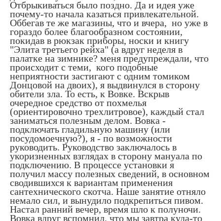
Отбрыкиваться было поздно. Да и идея уже
почему-то начала казаться привлекательной.
Оббегав те же магазины, что и вчера, но уже в
гораздо более благообразном состоянии,
покидав в рюкзак приборы, носки и книгу
"Элита третьего рейха" (а вдруг неделя в
палатке на зимнике? меня предупреждали, что
происходит с теми, кого подобные
неприятности застигают с одним томиком
Донцовой на двоих), я выдвинулся в сторону
обители зла. То есть, к Вовке. Вскрыв
очередное средство от похмелья
(ориентировочно трехлитровое), каждый стал
заниматься полезным делом. Вовка -
подключать гладильную машину (или
посудомоечную?), я - по возможности
руководить. Руководство заключалось в
укоризненных взглядах в сторону мануала по
подключению. В процессе установки я
получил массу полезных сведений, в основном
сводившихся к вариантам применения
сантехнического скотча. Наше занятие отняло
немало сил, и вынудило подкрепиться пивом.
Настал ранний вечер, время шло к полуночи.
Вовка вдруг вспомнил, что мы завтра куда-то