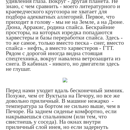
удивления глаза. Вокруг - другая планета. Не
знаю, с чем сравнить - моего литературного и
краеведческого кругозора не хватает для
подбора адекватных аллегорий. Первое, что
приходит в голову - мы не на Земле, а на Дюне.
Дюна, Арракис, родина спайса. Бескрайние
просторы, на которых изредка попадаются
харвестеры и базы переработки спайса. Здесь -
то же самое, только вместо песка - снег, вместо
спайса - нефть, а вместо харвестеров - ГТТ.
Рядом с дорогой иногда видна стоящая
спецтехника, вокруг навалена ветрозащита из
снега. В кабинах - никого, но двигатели здесь
не глушат.
Перед нами уходит вдаль бесконечный зимник.
Похуже, чем от Вуктыла на Печору, но все же
довольно приличный. В машине нежарко -
температура за бортом не сильно выше, чем в
Печоре. На заднем сиденье комфортно, если
накрываешься спальником (или тем, что
свистнешь у соседа). На окнах внутри
приличный слой инея, но если задернуть