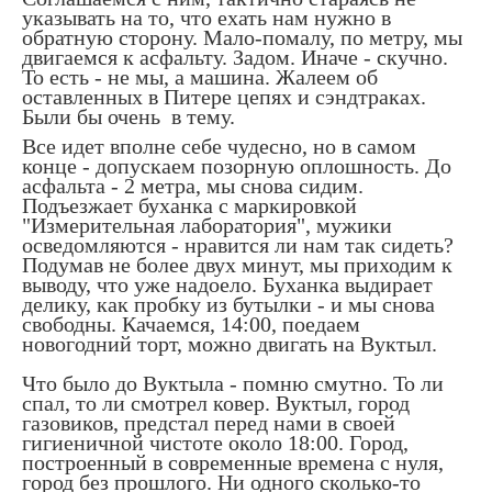
указывать на то, что ехать нам нужно в
обратную сторону. Мало-помалу, по метру, мы
двигаемся к асфальту. Задом. Иначе - скучно.
То есть - не мы, а машина. Жалеем об
оставленных в Питере цепях и сэндтраках.
Были бы очень в тему.
Все идет вполне себе чудесно, но в самом
конце - допускаем позорную оплошность. До
асфальта - 2 метра, мы снова сидим.
Подъезжает буханка с маркировкой
"Измерительная лаборатория", мужики
осведомляются - нравится ли нам так сидеть?
Подумав не более двух минут, мы приходим к
выводу, что уже надоело. Буханка выдирает
делику, как пробку из бутылки - и мы снова
свободны. Качаемся, 14:00, поедаем
новогодний торт, можно двигать на Вуктыл.
Что было до Вуктыла - помню смутно. То ли
спал, то ли смотрел ковер. Вуктыл, город
газовиков, предстал перед нами в своей
гигиеничной чистоте около 18:00. Город,
построенный в современные времена с нуля,
город без прошлого. Ни одного сколько-то