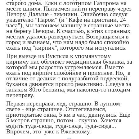
старого дома. Елки с логотипом Газпрома на
месте шпиля. Пытаемся найти переправу через
Печору. Дальше - зимники. Ошибочно следуя
указателю "Паром" (и "Кафе на пристани, 24
часа"), мы загоняем машину в странные места
на берегу Печоры. К счастью, в этих странных
местах удалось развернуться. Возвращаемся в
город и вызнаем, что нам надо было спокойно
ехать под "кирпич", которого мы испугались.
При выезде из Вуктыла к упомянутому
кирпичу нас обгоняет медицинская буханка, за
которой мы радостно устремляемся. Вместе
ехать под кирпич спокойнее и приятнее. Но, в
отличие от делики с полуразбитой подвеской,
буханка движется просто реактивно. Следуя за
запахом 80го бензина, мы наконец-то находим
переправу.
Первая переправа, лед, страшно. В лунном
свете - еще страшнее. Отстегиваемся,
приоткрытые окна, 5 км в час, двинулись. Еще
5 метров страшно, потом - скучно. Хочется
ездить туда-сюда, туда-сюда, туда-сюда...
Впрочем, это уже к Ржевскому.