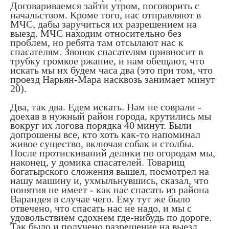
Договариваемся зайти утром, поговорить с
начальством. Кроме того, нас отправляют в
МЧС, дабы заручиться их разрешением на
выезд. МЧС находим относительно без
проблем, но ребята там отсылают нас к
спасателям. Звонок спасателям привносит в
трубку громкое ржание, и нам обещают, что
искать мы их будем часа два (это при том, что
проезд Нарьян-Мара насквозь занимает минут
20).
Два, так два. Едем искать. Нам не соврали -
доехав в нужный район города, крутились мы
вокруг их логова порядка 40 минут. Были
допрошены все, кто хоть как-то напоминал
живое существо, включая собак и столбы.
После протискиваний делики по огородам мы,
наконец, у домика спасателей. Товарищ
богатырского сложения вышел, посмотрел на
нашу машину и, ухмыльнувшись, сказал, что
понятия не имеет - как нас спасать из района
Варандея в случае чего. Ему тут же было
отвечено, что спасать нас не надо, и мы с
удовольствием сдохнем где-нибудь по дороге.
Так было и получено разрешение на выезд