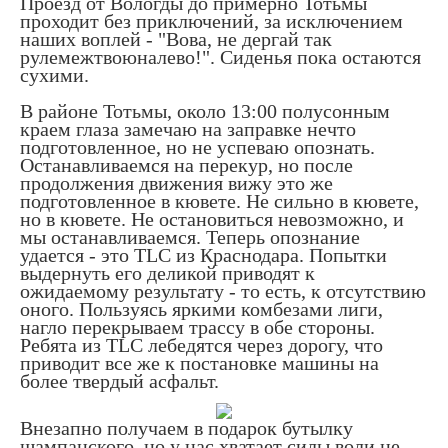
Проезд от Вологды до примерно Тотьмы
проходит без приключений, за исключением
наших воплей - "Вова, не дергай так
рулемежтвоюналево!". Сиденья пока остаются
сухими.
В районе Тотьмы, около 13:00 полусонным
краем глаза замечаю на заправке нечто
подготовленное, но не успеваю опознать.
Останавливаемся на перекур, но после
продолжения движения вижу это же
подготовленное в кювете. Не сильно в кювете,
но в кювете. Не остановиться невозможно, и
мы останавливаемся. Теперь опознание
удается - это TLC из Краснодара. Попытки
выдернуть его деликой приводят к
ожидаемому результату - то есть, к отсутствию
оного. Пользуясь яркими комбезами лиги,
нагло перекрываем трассу в обе стороны.
Ребята из TLC лебедятся через дорогу, что
приводит все же к постановке машины на
более твердый асфальт.
Внезапно получаем в подарок бутылку
шампанского, но у нас хватает силы воли не