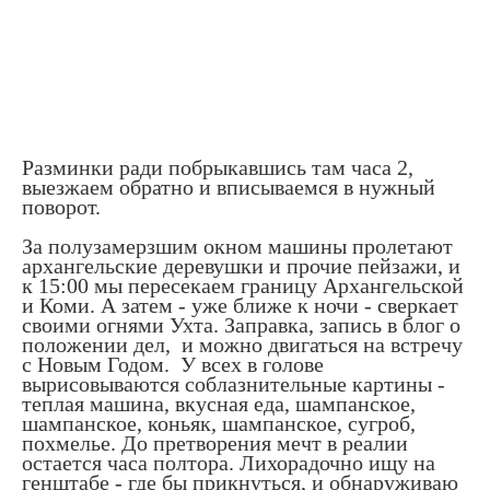
Разминки ради побрыкавшись там часа 2,
выезжаем обратно и вписываемся в нужный
поворот.
За полузамерзшим окном машины пролетают
архангельские деревушки и прочие пейзажи, и
к 15:00 мы пересекаем границу Архангельской
и Коми. А затем - уже ближе к ночи - сверкает
своими огнями Ухта. Заправка, запись в блог о
положении дел, и можно двигаться на встречу
с Новым Годом. У всех в голове
вырисовываются соблазнительные картины -
теплая машина, вкусная еда, шампанское,
шампанское, коньяк, шампанское, сугроб,
похмелье. До претворения мечт в реалии
остается часа полтора. Лихорадочно ищу на
генштабе - где бы прикнуться, и обнаруживаю