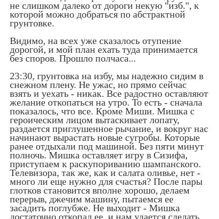
не слишком далеко от дороги некую "изб.", к
которой можно добраться по абстрактной
грунтовке.
Видимо, на всех уже сказалось отупение
дорогой, и мой план ехать туда принимается
без споров. Прошло полчаса...
23:30, грунтовка на избу, мы надежно сидим в
снежном плену. Не ужас, но прямо сейчас
взять и уехать - никак. Все радостно оставляют
желание откопаться на утро. То есть - сначала
показалось, что все. Кроме Миши. Мишка с
героическим лицом вытаскивает лопату,
раздается приглушенное рычание, и вокруг нас
начинают вырастать новые сугробы. Которые
ранее отдыхали под машиной. Без пяти минут
полночь. Мишка оставляет игру в Сизифа,
приступаем к раскупориванию шампанского.
Телевизора, так же, как и салата оливье, нет -
много ли еще нужно для счастья? После пары
глотков становится вполне хорошо, делаем
перерыв, джечим машину, пытаемся ее
засадить поглубже. Не выходит - Мишка
достаточно откопал ее, и нам удается сделать