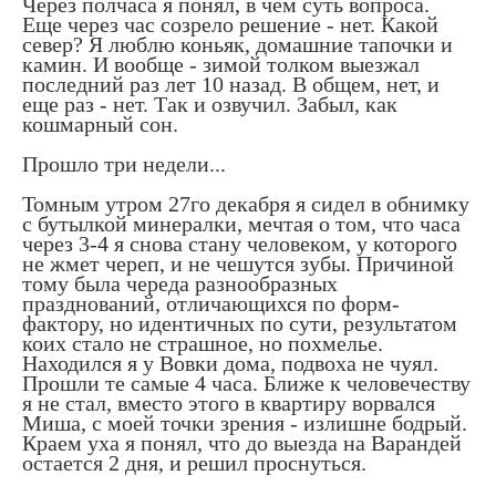
Через полчаса я понял, в чем суть вопроса.
Еще через час созрело решение - нет. Какой
север? Я люблю коньяк, домашние тапочки и
камин. И вообще - зимой толком выезжал
последний раз лет 10 назад. В общем, нет, и
еще раз - нет. Так и озвучил. Забыл, как
кошмарный сон.
Прошло три недели...
Томным утром 27го декабря я сидел в обнимку
с бутылкой минералки, мечтая о том, что часа
через 3-4 я снова стану человеком, у которого
не жмет череп, и не чешутся зубы. Причиной
тому была череда разнообразных
празднований, отличающихся по форм-
фактору, но идентичных по сути, результатом
коих стало не страшное, но похмелье.
Находился я у Вовки дома, подвоха не чуял.
Прошли те самые 4 часа. Ближе к человечеству
я не стал, вместо этого в квартиру ворвался
Миша, с моей точки зрения - излишне бодрый.
Краем уха я понял, что до выезда на Варандей
остается 2 дня, и решил проснуться.