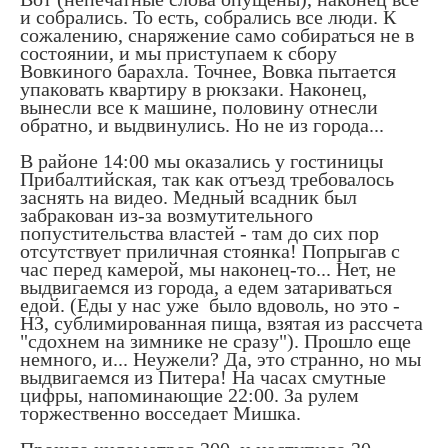
и собрались. То есть, собрались все люди. К
сожалению, снаряжение само собираться не в
состоянии, и мы приступаем к сбору
Вовкиного барахла. Точнее, Вовка пытается
упаковать квартиру в рюкзаки. Наконец,
вынесли все к машине, половину отнесли
обратно, и выдвинулись. Но не из города...
В районе 14:00 мы оказались у гостиницы
Прибалтийская, так как отъезд требовалось
заснять на видео. Медный всадник был
забракован из-за возмутительного
попустительства властей - там до сих пор
отсутствует приличная стоянка! Попрыгав с
час перед камерой, мы наконец-то... Нет, не
выдвигаемся из города, а едем затариваться
едой. (Еды у нас уже было вдоволь, но это -
НЗ, сублимированная пища, взятая из рассчета
"сдохнем на зимнике не сразу"). Прошло еще
немного, и... Неужели? Да, это странно, но мы
выдвигаемся из Питера! На часах смутные
цифры, напоминающие 22:00. За рулем
торжественно восседает Мишка.