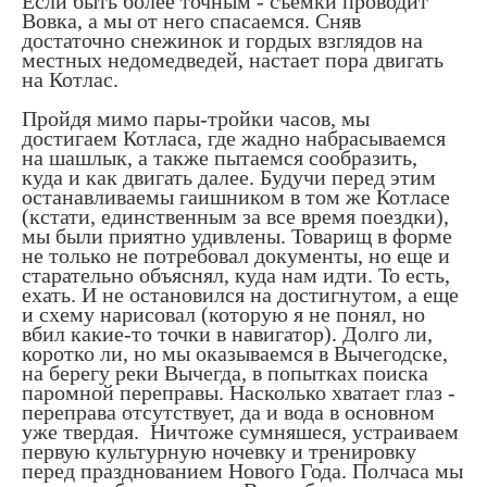
Если быть более точным - съемки проводит
Вовка, а мы от него спасаемся. Сняв
достаточно снежинок и гордых взглядов на
местных недомедведей, настает пора двигать
на Котлас.
Пройдя мимо пары-тройки часов, мы
достигаем Котласа, где жадно набрасываемся
на шашлык, а также пытаемся сообразить,
куда и как двигать далее. Будучи перед этим
останавливаемы гаишником в том же Котласе
(кстати, единственным за все время поездки),
мы были приятно удивлены. Товарищ в форме
не только не потребовал документы, но еще и
старательно объяснял, куда нам идти. То есть,
ехать. И не остановился на достигнутом, а еще
и схему нарисовал (которую я не понял, но
вбил какие-то точки в навигатор). Долго ли,
коротко ли, но мы оказываемся в Вычегодске,
на берегу реки Вычегда, в попытках поиска
паромной переправы. Насколько хватает глаз -
переправа отсутствует, да и вода в основном
уже твердая. Ничтоже сумняшеся, устраиваем
первую культурную ночевку и тренировку
перед празднованием Нового Года. Полчаса мы