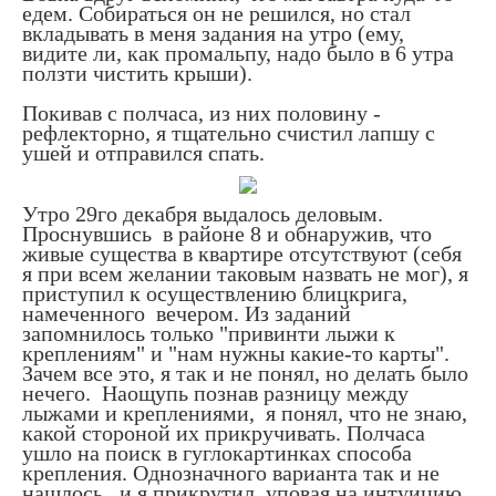
едем. Собираться он не решился, но стал
вкладывать в меня задания на утро (ему,
видите ли, как промальпу, надо было в 6 утра
ползти чистить крыши).
Покивав с полчаса, из них половину -
рефлекторно, я тщательно счистил лапшу с
ушей и отправился спать.
Утро 29го декабря выдалось деловым.
Проснувшись в районе 8 и обнаружив, что
живые существа в квартире отсутствуют (себя
я при всем желании таковым назвать не мог), я
приступил к осуществлению блицкрига,
намеченного вечером. Из заданий
запомнилось только "привинти лыжи к
креплениям" и "нам нужны какие-то карты".
Зачем все это, я так и не понял, но делать было
нечего. Наощупь познав разницу между
лыжами и креплениями, я понял, что не знаю,
какой стороной их прикручивать. Полчаса
ушло на поиск в гуглокартинках способа
крепления. Однозначного варианта так и не
нашлось, и я прикрутил, уповая на интуицию