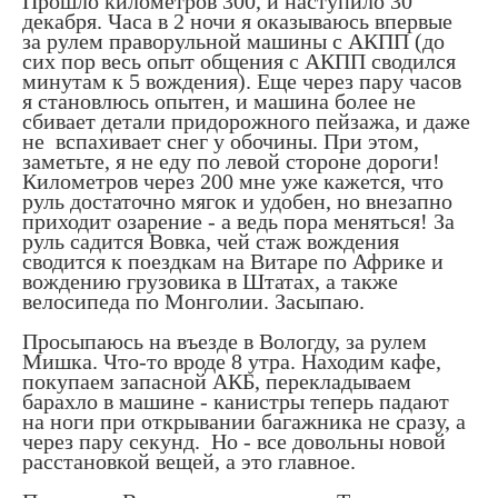
Прошло километров 300, и наступило 30
декабря. Часа в 2 ночи я оказываюсь впервые
за рулем праворульной машины с АКПП (до
сих пор весь опыт общения с АКПП сводился
минутам к 5 вождения). Еще через пару часов
я становлюсь опытен, и машина более не
сбивает детали придорожного пейзажа, и даже
не вспахивает снег у обочины. При этом,
заметьте, я не еду по левой стороне дороги!
Километров через 200 мне уже кажется, что
руль достаточно мягок и удобен, но внезапно
приходит озарение - а ведь пора меняться! За
руль садится Вовка, чей стаж вождения
сводится к поездкам на Витаре по Африке и
вождению грузовика в Штатах, а также
велосипеда по Монголии. Засыпаю.
Просыпаюсь на въезде в Вологду, за рулем
Мишка. Что-то вроде 8 утра. Находим кафе,
покупаем запасной АКБ, перекладываем
барахло в машине - канистры теперь падают
на ноги при открывании багажника не сразу, а
через пару секунд. Но - все довольны новой
расстановкой вещей, а это главное.