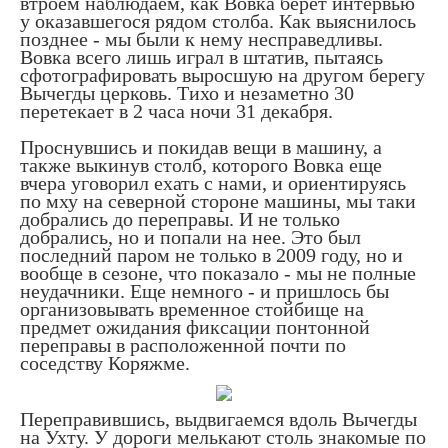
втроем наблюдаем, как Вовка берет интервью
у оказавшегося рядом столба. Как выяснилось
позднее - мы были к нему несправедливы.
Вовка всего лишь играл в штатив, пытаясь
сфотографировать выросшую на другом берегу
Вычегды церковь. Тихо и незаметно 30
перетекает в 2 часа ночи 31 декабря.
Проснувшись и покидав вещи в машину, а
также выкинув столб, которого Вовка еще
вчера уговорил ехать с нами, и ориентируясь
по мху на северной стороне машины, мы таки
добрались до переправы. И не только
добрались, но и попали на нее. Это был
последний паром не только в 2009 году, но и
вообще в сезоне, что показало - мы не полные
неудачники. Еще немного - и пришлось бы
организовывать временное стойбище на
предмет ожидания фиксации понтонной
переправы в расположенной почти по
соседству Коряжме.
Переправившись, выдвигаемся вдоль Вычегды
на Ухту. У дороги мелькают столь знакомые по