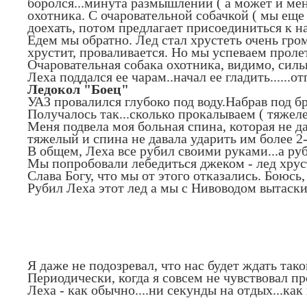
боролся...минута размышлений ( а может и мен
охотника. С очаровательной собачкой ( мы еще
доехать, потом предлагает присоединиться к на
Едем мы обратно. Лед стал хрустеть очень громк
хрустит, проваливается. Но мы успеваем проле
Очаровательная собака охотника, видимо, силь
Леха поддался ее чарам..начал ее гладить......отпу
Ледокол "Боец"
УАЗ провалился глубоко под воду.Набрав под б
Получалось так...сколько прокалываем ( тяжел
Меня подвела моя больная спина, которая не д
тяжелый и спина не давала ударить им более 2-3
В общем, Леха все рубил своими руками...а ру
Мы попробовали лебедиться джеком - лед хрусти
Слава Богу, что мы от этого отказались. Боюсь
Рубил Леха этот лед а мы с Нивоводом вытаски
Я даже не подозревал, что нас будет ждать тако
Периодически, когда я совсем не чувствовал пр
Леха - как обычно....ни секунды на отдых...ка