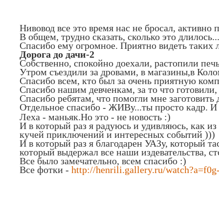
Нивовод все это время нас не бросал, активно п
В общем, трудно сказать, сколько это длилось.
Спасибо ему огромное. Приятно видеть таких л
Дорога до дачи-2
Собственно, спокойно доехали, растопили печь
Утром съездили за дровами, в магазины,в Коло
Спасибо всем, кто был за очень приятную ком
Спасибо нашим девченкам, за то что готовили,
Спасибо ребятам, что помогли мне заготовить 
Отдельное спасибо - ЖИВу...ты просто кадр. 
Леха - маньяк.Но это - не новость :)
И в который раз я радуюсь и удивляюсь, как из
кучей приключений и интересных событий )))
И в который раз я благодарен УАЗу, который та
который выдержал все наши издевательства, ст
Все было замечательно, всем спасибо :)
Все фотки -
http://henrili.gallery.ru/watch?a=f0