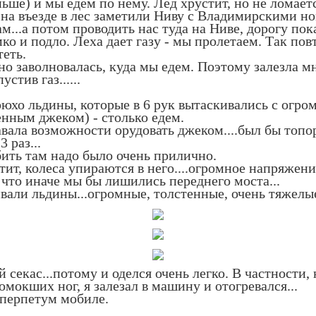
ьше) и мы едем по нему. Лед хрустит, но не ломаетс
 на въезде в лес заметили Ниву с Владимирскими но
м...а потом проводить нас туда на Ниве, дорогу пока
о и подло. Леха дает газу - мы пролетаем. Так повт
теть.
но заволновалась, куда мы едем. Поэтому залезла мн
стив газ......
рюхо льдины, которые в 6 рук вытаскивались с огро
енным джеком) - столько едем.
авала возможности орудовать джеком....был бы топор
 раз...
бить там надо было очень прилично.
т, колеса упираются в него....огромное напряжение 
, что иначе мы бы лишились переднего моста...
вали льдины...огромные, толстенные, очень тяжелые
й секас...потому и оделся очень легко. В частности,
омокших ног, я залезал в машину и отогревался...
к перпетум мобиле.