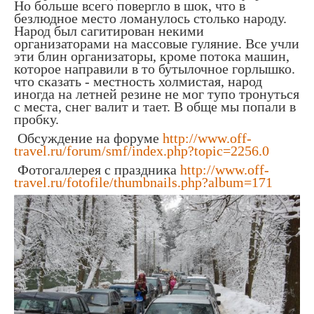
Но больше всего повергло в шок, что в
безлюдное место ломанулось столько народу.
Народ был сагитирован некими
организаторами на массовые гуляние. Все учли
эти блин организаторы, кроме потока машин,
которое направили в то бутылочное горлышко.
что сказать - местность холмистая, народ
иногда на летней резине не мог тупо тронуться
с места, снег валит и тает. В обще мы попали в
пробку.
Обсуждение на форуме
http://www.off-
travel.ru/forum/smf/index.php?topic=2256.0
Фотогаллерея с праздника
http://www.off-
travel.ru/fotofile/thumbnails.php?album=171