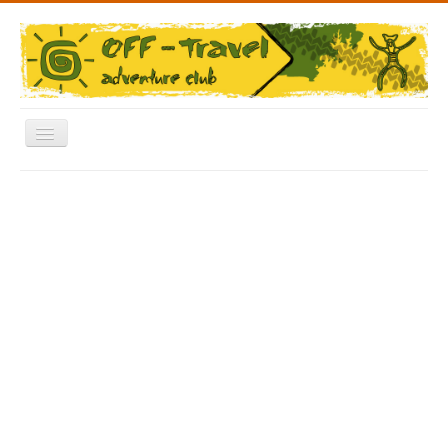
Включить/
выключить
навигацию
Меню
Главная
Форум
Архив Фото
Отчеты
Новости
Видео