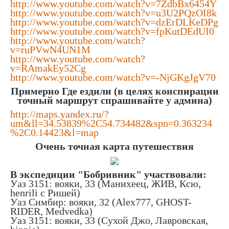
http://www.youtube.com/watch?v=7ZdbBx6454Y
http://www.youtube.com/watch?v=u3U2PQzOI8k
http://www.youtube.com/watch?v=dzErDLKeDPg
http://www.youtube.com/watch?v=fpKutDEdUI0
http://www.youtube.com/watch?
v=ruPVwN4UN1M
http://www.youtube.com/watch?
v=RAmakEy52Cg
http://www.youtube.com/watch?v=-NjGKgJgV70
Примерно Где ездили (в целях конспирации
точный маршрут спрашивайте у админа)
http://maps.yandex.ru/?
um&ll=34.53839%2C54.734482&spn=0.363234
%2C0.14423&l=map
Очень точная карта путешествия
В экспедиции
"Бобривник"
участвовали:
Уаз 3151: вояки, 33 (Манихеец, ЖИВ, Ксю,
henrili с Ришей)
Уаз Симбир: вояки, 32 (Alex777, GHOST-
RIDER, Medvedka)
Уаз 3151: вояки, 33 (Сухой Джо, Лавровская,