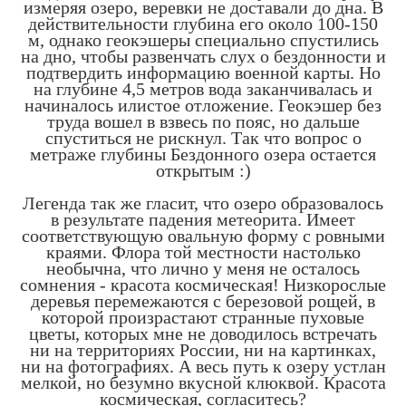
измеряя озеро, веревки не доставали до дна. В
действительности глубина его около 100-150
м, однако геокэшеры специально спустились
на дно, чтобы развенчать слух о бездонности и
подтвердить информацию военной карты. Но
на глубине 4,5 метров вода заканчивалась и
начиналось илистое отложение. Геокэшер без
труда вошел в взвесь по пояс, но дальше
спуститься не рискнул. Так что вопрос о
метраже глубины Бездонного озера остается
открытым :)
Легенда так же гласит, что озеро образовалось
в результате падения метеорита. Имеет
соответствующую овальную форму с ровными
краями. Флора той местности настолько
необычна, что лично у меня не осталось
сомнения - красота космическая! Низкорослые
деревья перемежаются с березовой рощей, в
которой произрастают странные пуховые
цветы, которых мне не доводилось встречать
ни на территориях России, ни на картинках,
ни на фотографиях. А весь путь к озеру устлан
мелкой, но безумно вкусной клюквой. Красота
космическая, согласитесь?