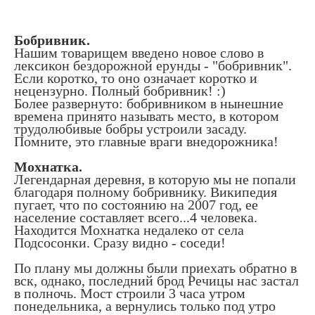
Бобривник.
Нашим товарищем введено новое слово в
лексикон бездорожной ерунды - "бобривник".
Если коротко, то оно означает коротко и
нецензурно. Полный бобривник! :)
Более развернуто: бобривником в нынешние
времена принято называть место, в котором
трудолюбивые бобры устроили засаду.
Помните, это главные враги внедорожника!
Мохнатка.
Легендарная деревня, в которую мы не попали
благодаря полному бобривнику. Википедия
пугает, что по состоянию на 2007 год, ее
население составляет всего...4 человека.
Находится Мохнатка недалеко от села
Подсосонки. Сразу видно - соседи!
По плану мы должны были приехать обратно в
вск, однако, последний брод Речицы нас застал
в полночь. Мост строили 3 часа утром
понедельника, а вернулись только под утро