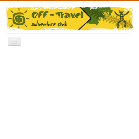
Включить/
выключить
навигацию
Меню
Главная
Форум
Архив Фото
Отчеты
Новости
Видео