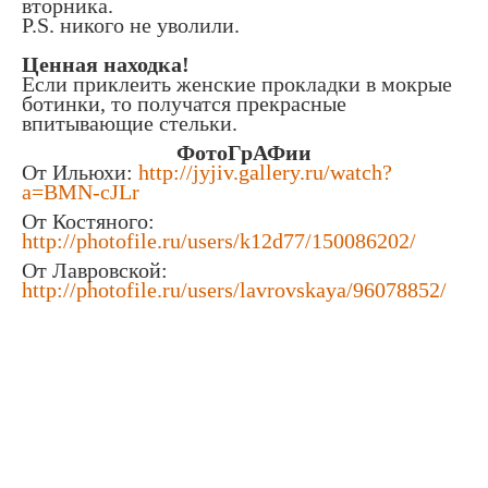
вторника.
P.S. никого не уволили.
Ценная находка!
Если приклеить женские прокладки в мокрые
ботинки, то получатся прекрасные
впитывающие стельки.
ФотоГрАФии
От Ильюхи:
http://jyjiv.gallery.ru/watch?
a=BMN-cJLr
От Костяного:
http://photofile.ru/users/k12d77/150086202/
От Лавровской:
http://photofile.ru/users/lavrovskaya/96078852/