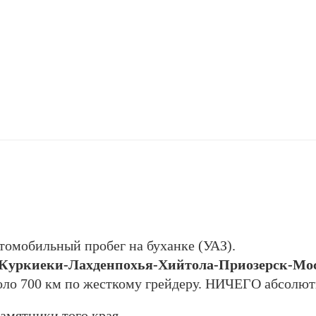
втомобильный пробег на буханке (УАЗ).
Куркиеки-Лахденпохья-Хийтола-Приозерск-Мо
коло 700 км по жесткому грейдеру. НИЧЕГО абсолют
амятники того края.