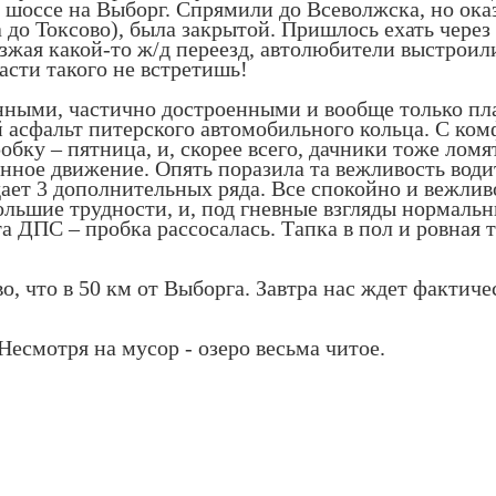
шоссе на Выборг. Спрямили до Всеволжска, но оказа
до Токсово), была закрытой. Пришлось ехать через
езжая какой-то ж/д переезд, автолюбители выстроили
асти такого не встретишь!
нными, частично достроенными и вообще только пла
 асфальт питерского автомобильного кольца. С ком
обку – пятница, и, скорее всего, дачники тоже ломя
енное движение. Опять поразила та вежливость водит
ает 3 дополнительных ряда. Все спокойно и вежливо
большие трудности, и, под гневные взгляды нормаль
та ДПС – пробка рассосалась. Тапка в пол и ровная
во, что в 50 км от Выборга. Завтра нас ждет фактич
Несмотря на мусор - озеро весьма читое.