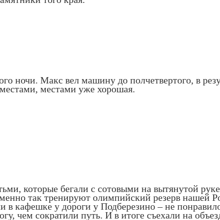
ого ночи. Макс вел машину до полчетвертого, в рез
 местами, местами уже хорошая.
ми, которые бегали с сотовыми на вытянутой руке.
именно так тренируют олимпийский резерв нашей Ро
и в кафешке у дороги у Подберезино – не понравило
гу, чем сократили путь. И в итоге съехали на объе