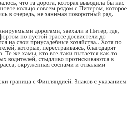
лось, что та дорога, которая выводила бы нас
 новое кольцо совсем рядом с Питером, которое
сь в очередь, не занимая поворотный ряд.
нируемыми дорогами, заехали в Питер, где,
фортом по пустой трассе досвистели до
тся на свои приусадебные хозяйства.. Хотя по
елей, которые, перестраиваясь, благодарят
. Те же хамы, кто все-таки пытается как-то
ных водителей, стыдливо протискиваются в
 трасса, окруженная соснами и отвалами
ески граница с Финляндией. Знаков с указанием