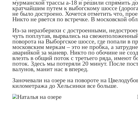
мурманской трассы а-18 и решили спрямить до 
кратчайшим путем к выбогскому шоссе (дорога 
не было достроено. Хочется отметить что, про
Никто не рвется по встречке. В московской обл
Из-за неразберихи с достроенными, недострое
чуть поплутав, вырвались на свежеположенный
поворота на Выборгское шоссе, где попали в пр
московским меркам – это не пробка, а затрудн
аварийкой за маневр. Никто по обочине не созд
влезть в общий поток с третьего ряда, имеют 
поток. Здесь мы потеряли 20 минут. После пос
валунов, манит нас в вперед.
Заночевали на озере на повороте на Цвелодубо
километража до Хельсинки все больше.