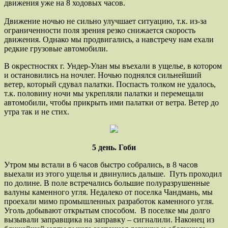
движения уже на 8 ходовых часов.
Движение ночью не сильно улучшает ситуацию, т.к. из-за
ограниченности поля зрения резко снижается скорость
движения. Однако мы продвигались, а навстречу нам ехали
редкие грузовые автомобили.
В окрестностях г. Ундер-Улан мы въехали в ущелье, в котором
и остановились на ночлег. Ночью поднялся сильнейший
ветер, который сдувал палатки. Поспасть толком не удалось,
т.к. половину ночи мы укрепляли палатки и перемещали
автомобили, чтобы прикрыть ими палатки от ветра. Ветер до
утра так и не стих.
5 день. Гоби
Утром мы встали в 6 часов быстро собрались, в 8 часов
выехали из этого ущелья и двинулись дальше. Путь проходил
по долине. В поле встречались большие полуразрушенные
валуны каменного угля. Недалеко от поселка Чандмань, мы
проехали мимо промышленных разработок каменного угля.
Уголь добывают открытым способом. В поселке мы долго
вызывали заправщика на заправку – сигналили. Наконец из