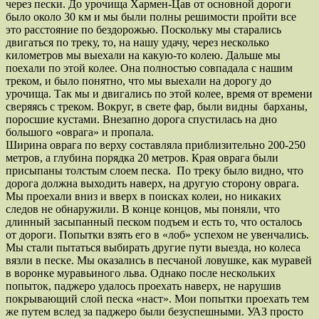
через пески. До урочища Хармен-Цав от основной дороги
было около 30 км и мы были полны решимости пройти все
это расстояние по бездорожью. Поскольку мы старались
двигаться по треку, то, на нашу удачу, через несколько
километров мы выехали на какую-то колею. Дальше мы
поехали по этой колее. Она полностью совпадала с нашим
треком, и было понятно, что мы выехали на дорогу до
урочища. Так мы и двигались по этой колее, время от времени
сверяясь с треком. Вокруг, в свете фар, были видны барханы,
поросшие кустами. Внезапно дорога спустилась на дно
большого «оврага» и пропала.
Ширина оврага по верху составляла приблизительно 200-250
метров, а глубина порядка 20 метров. Края оврага были
присыпаны толстым слоем песка. По треку было видно, что
дорога должна выходить наверх, на другую сторону оврага.
Мы проехали вниз и вверх в поисках колеи, но никаких
следов не обнаружили. В конце концов, мы поняли, что
длинный засыпанный песком подъем и есть то, что осталось
от дороги. Попытки взять его в «лоб» успехом не увенчались.
Мы стали пытаться выбирать другие пути выезда, но колеса
вязли в песке. Мы оказались в песчаной ловушке, как муравей
в воронке муравьиного льва. Однако после нескольких
попыток, паджеро удалось проехать наверх, не нарушив
покрывающий слой песка «наст». Мои попытки проехать тем
же путем вслед за паджеро были безуспешными. УАЗ просто