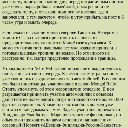
мы к нему приехали в конце дня, перед пограничным постом
уже стояла пара-тройка автомобилей, и мы решили не
создавать толпу, и отъехали немного от поселка, где и
заночевали, с тем расчетом, чтобы к утру прибыть на пост к 6
часам утра и занять очередь.
Заночевали на склоне холма севернее Ташанты. Вечером в
темноте Слава пытался приготовить шашлык из
предварительно купленного в Кош-Агаче куска мяса. К
моменту готовности шашлыка все уже изрядно приняли, а
готовый шашлык уронили на землю. Но это никого не
расстроило, т.к. завтра предстояло прохождение границы.
Утром экипажи №1 и №4 встали пораньше и выдвинулись к
посту с целью занять очередь. К шести часам утра на посту
уже скопилось изрядное количество автомобилей. В основном
это были иностранцы, участвующие в ралли Mongol Rally.
Стоить упомянуть об этом мероприятии отдельно. В нем
разрешается принимать участие автомобилям с объемом
двигателя не более одного литра и стоимостью не более 1000
фунтов стерлингов. Кроме того автомобиль должен уже
считаться заведомым хламом. Задача участника проехать от
Лондона до Уланбатора. Маршрут строго не фиксирован, но
обычно он проходить по двум основным направлениям:
северный (Норвегия-Швеция-Финляндия-Россия-Казахстан-