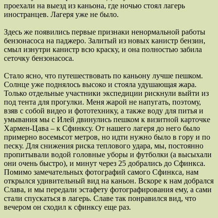
проехали на выезд из каньона, где ночью стоял лагерь
иностранцев. Лагеря уже не было.
Здесь же появились первые признаки ненормальной работы
бензонасоса на паджеро. Залитый из новых канистр бензин,
смыл изнутри канистр всю краску, и она полностью забила
сеточку бензонасоса.
Стало ясно, что путешествовать по каньону лучше пешком.
Солнце уже поднялось высоко и стояла удушающая жара.
Только отдельные участники экспедиции рискнули выйти из
под тента для прогулки. Меня жарой не напугать, поэтому,
взяв с собой видео и фототехнику, а также воду для питья и
умывания мы с Илей двинулись пешком к визитной карточке
Хармен-Цава – к Сфинксу. От нашего лагеря до него было
примерно восемьсот метров, но идти нужно было в гору и по
песку. Для снижения риска теплового удара, мы, постоянно
пропитывали водой головные уборы и футболки (а высыхали
они очень быстро), и минут через 25 добрались до Сфинкса.
Помимо замечательных фотографий самого Сфинкса, нам
открылся удивительный вид на каньон. Вскоре к нам добрался
Слава, и мы передали эстафету фотографирования ему, а сами
стали спускаться в лагерь. Славе так понравился вид, что
вечером он сходил к сфинксу еще раз.