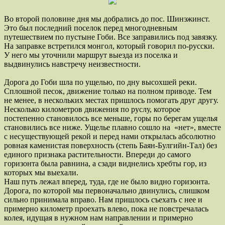
Во второй половине дня мы добрались до пос. Шинэжинст.
Это был последний поселок перед многодневным
путешествием по пустыне Гоби. Все заправились под завязку.
На заправке встретился монгол, который говорил по-русски.
У него мы уточнили маршрут выезда из поселка и
выдвинулись навстречу неизвестности.
Дорога до Гоби шла по ущелью, по дну высохшей реки.
Сплошной песок, движение только на полном приводе. Тем
не менее, в нескольких местах пришлось помогать друг другу.
Несколько километров движения по руслу, которое
постепенно становилось все меньше, горы по берегам ущелья
становились все ниже. Ущелье плавно сошло на «нет», вместе
с несуществующей рекой и перед нами открылась абсолютно
ровная каменистая поверхность (степь Баян-Булгийн-Тал) без
единого признака растительности. Впереди до самого
горизонта была равнина, а сзади виднелись хребты гор, из
которых мы выехали.
Наш путь лежал вперед, туда, где не было видно горизонта.
Дорога, по которой мы первоначально двинулись, слишком
сильно принимала вправо. Нам пришлось съехать с нее и
примерно километр проехать влево, пока не повстречалась
колея, идущая в нужном нам направлении и примерно