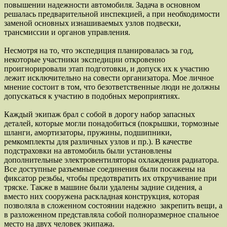
повышении надежности автомобиля. Задача в основном
решалась предварительной инспекцией, а при необходимости
заменой основных изнашиваемых узлов подвески,
трансмиссии и органов управления.
Несмотря на то, что экспедиция планировалась за год,
некоторые участники экспедиции откровенно
проигнорировали этап подготовки, и допуск их к участию
лежит исключительно на совести организатора. Мое личное
мнение состоит в том, что безответственные люди не должны
допускаться к участию в подобных мероприятиях.
Каждый экипаж брал с собой в дорогу набор запасных
деталей, которые могли понадобиться (покрышки, тормозные
шланги, амортизаторы, пружины, подшипники,
ремкомплекты для различных узлов и пр.). В качестве
подстраховки на автомобиль были установлены
дополнительные электровентиляторы охлаждения радиатора.
Все доступные разъемные соединения были посажены на
фиксатор резьбы, чтобы предотвратить их откручивание при
тряске. Также в машине были удалены задние сидения, а
вместо них сооружена раскладная конструкция, которая
позволяла в сложенном состоянии надежно закрепить вещи, а
в разложенном представляла собой полноразмерное спальное
место на двух человек экипажа.