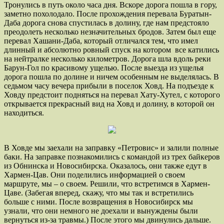
Тронулись в путь около часа дня. Вскоре дорога пошла в гору,
заметно похолодало. После прохождения перевала Буратын-
Даба дорога снова спустилась в долину, где нам предстояло
преодолеть несколько незначительных бродов. Затем был еще
перевал Хашани-Даба, который отличался тем, что имел
длинный и абсолютно ровный спуск на котором все катились
на нейтралке несколько километров. Дорога шла вдоль реки
Барун-Гол по красивому ущелью. После выезда из ущелья
дорога пошла по долине и ничем особенным не выделялась. В
седьмом часу вечера прибыли в поселок Ховд. На подъезде к
Ховду предстоит подняться на перевал Хату-Хутел, с которого
открывается прекрасный вид на Ховд и долину, в которой он
находиться.
В Ховде мы заехали на заправку «Петровис» и залили полные
баки. На заправке познакомились с командой из трех байкеров
из Обнинска и Новосибирска. Оказалось, они также едут в
Хармен-Цав. Они поделились информацией о своем
маршруте, мы – о своем. Решили, что встретимся в Хармен-
Цаве. (Забегая вперед, скажу, что мы так и встретились
больше с ними. После возвращения в Новосибирск мы
узнали, что они немного не доехали и вынуждены были
вернуться из-за травмы.) После этого мы двинулись дальше.