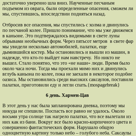
достаточно уверенно шла вниз. Наученные песчаным
подъемом из оврага, были определенные опасения, сможем ли
мы, спустившись, впоследствии подняться назад.
Отбросив все опасения, мы спустились с холма и двинулись
по песчаной колее. Пришло понимание, что мы уже движемся
в каньоне. Это подтверждалось видимыми в свете луны
обрывами необычных форм. Через пятьсот метров в свете фар
мы увидели несколько автомобилей, палатки, еще
дымившийся костер. Мы остановились и вышли из машин, в
надежде, что кто-то выйдет нам навстречу. Но никто не
вышел. Стало понятно, что это «не наши» люди. Время было
около часа ночи. Тогда мы проехали мимо них и двинулись
вглубь каньона по колее, пока не заехали в некоторое подобие
оазиса. Мы остановились среди высоких саксаулов, поставили
палатки, приготовили еду и легли спать.{mospagebreak}
6 день. Хармен-Цав
В этот день у нас была запланирована дневка, поэтому мы
никуда не спешили. Поспасть все равно не удалось. Около
восьми утра солнце так нагрело палатки, что все вылетали из
них как из бани. Вокруг все было красно-кирпичного цвета и
совершенно фантастических форм. Нарушало общую
одноцветную картину только небо – голубого неба. Саксаулы