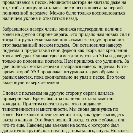
проваливался в песок. Мощности мотора не хватало даже на
то, чтобы прокручивать завязшие в песок колеса на первой
пониженной передаче. Можно было только воспользоваться
наличием уклона и откатиться назад.
Забравшиеся наверх члены экипажа подтвердили наличие
колеи на другой стороне оврага. Это придало нам новых сил и
тогда Патруль несколькими попытками «с ходу» проскочил
этот засыпанный песком подъем. Он остановился наверху
подъема и предоставил свой фаркоп как якорь для крепления
троса лебедки. Однако трос имел длину только 30 м и доходил
только до половины подъема. Нам пришлось его удлинить. За
две полных смотки лебедки я забрался наверх подъема. В это
время второй УАЗ продолжал штурмовать края обрыва в
разных местах, пока окончательно не увяз в песке. Его тоже
выдернули наверх лебедкой.
Эпопея с подъемом на другую сторону оврага длилась
примерно час. Время было за полночь и стало заметно
холодать. При этом светила луна, что придавало
таинственности и мистичности. Мы снова двинулись по
колее. Все ехали в предвкушении того, как будет выглядеть
въезд в каньон. Это будет ровный въезд, спуск с обрыва или
что-то еще. Наконец мы въехали на холм, с которого был
достаточно крутой, как нам тогда показалось, спуск. Но колея