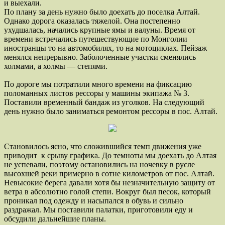
и выехали.
По плану за день нужно было доехать до поселка Алтай.
Однако дорога оказалась тяжелой. Она постепенно
ухудшалась, начались крупные ямы и валуны. Время от
времени встречались путешествующие по Монголии
иностранцы то на автомобилях, то на мотоциклах. Пейзаж
менялся непрерывно. Заболоченные участки сменялись
холмами, а холмы — степями.
По дороге мы потратили много времени на фиксацию
поломанных листов рессоры у машины экипажа № 3.
Поставили временный бандаж из уголков. На следующий
день нужно было заниматься ремонтом рессоры в пос. Алтай.
Становилось ясно, что сложившийся темп движения уже
приводит к срыву графика. До темноты мы доехать до Алтая
не успевали, поэтому остановились на ночевку в русле
высохшей реки примерно в сотне километров от пос. Алтай.
Невысокие берега давали хотя бы незначительную защиту от
ветра в абсолютно голой степи. Вокруг был песок, который
проникал под одежду и насыпался в обувь и сильно
раздражал. Мы поставили палатки, приготовили еду и
обсудили дальнейшие планы.