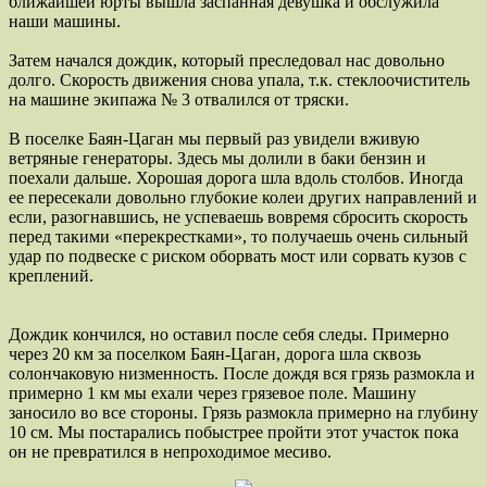
ближайшей юрты вышла заспанная девушка и обслужила
наши машины.
Затем начался дождик, который преследовал нас довольно
долго. Скорость движения снова упала, т.к. стеклоочиститель
на машине экипажа № 3 отвалился от тряски.
В поселке Баян-Цаган мы первый раз увидели вживую
ветряные генераторы. Здесь мы долили в баки бензин и
поехали дальше. Хорошая дорога шла вдоль столбов. Иногда
ее пересекали довольно глубокие колеи других направлений и
если, разогнавшись, не успеваешь вовремя сбросить скорость
перед такими «перекрестками», то получаешь очень сильный
удар по подвеске с риском оборвать мост или сорвать кузов с
креплений.
Дождик кончился, но оставил после себя следы. Примерно
через 20 км за поселком Баян-Цаган, дорога шла сквозь
солончаковую низменность. После дождя вся грязь размокла и
примерно 1 км мы ехали через грязевое поле. Машину
заносило во все стороны. Грязь размокла примерно на глубину
10 см. Мы постарались побыстрее пройти этот участок пока
он не превратился в непроходимое месиво.