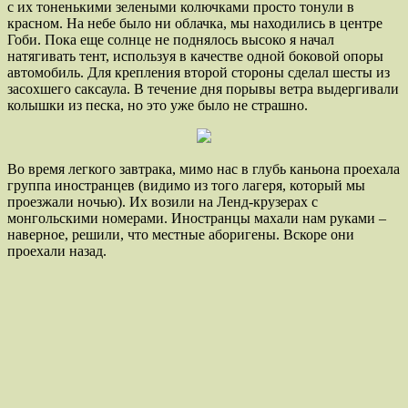
с их тоненькими зелеными колючками просто тонули в
красном. На небе было ни облачка, мы находились в центре
Гоби. Пока еще солнце не поднялось высоко я начал
натягивать тент, используя в качестве одной боковой опоры
автомобиль. Для крепления второй стороны сделал шесты из
засохшего саксаула. В течение дня порывы ветра выдергивали
колышки из песка, но это уже было не страшно.
Во время легкого завтрака, мимо нас в глубь каньона проехала
группа иностранцев (видимо из того лагеря, который мы
проезжали ночью). Их возили на Ленд-крузерах с
монгольскими номерами. Иностранцы махали нам руками –
наверное, решили, что местные аборигены. Вскоре они
проехали назад.