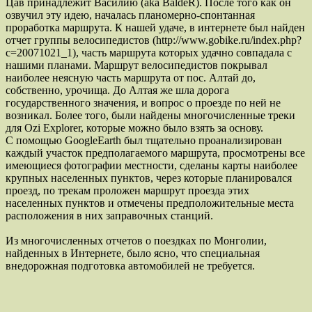
Цав принадлежит Василию (aka BaldeR). После того как он
озвучил эту идею, началась планомерно-спонтанная
проработка маршрута. К нашей удаче, в интернете был найден
отчет группы велосипедистов (http://www.gobike.ru/index.php?
c=20071021_1), часть маршрута которых удачно совпадала с
нашими планами. Маршрут велосипедистов покрывал
наиболее неясную часть маршрута от пос. Алтай до,
собственно, урочища. До Алтая же шла дорога
государственного значения, и вопрос о проезде по ней не
возникал. Более того, были найдены многочисленные треки
для Ozi Explorer, которые можно было взять за основу.
С помощью GoogleEarth был тщательно проанализирован
каждый участок предполагаемого маршрута, просмотрены все
имеющиеся фотографии местности, сделаны карты наиболее
крупных населенных пунктов, через которые планировался
проезд, по трекам проложен маршрут проезда этих
населенных пунктов и отмечены предположительные места
расположения в них заправочных станций.
Из многочисленных отчетов о поездках по Монголии,
найденных в Интернете, было ясно, что специальная
внедорожная подготовка автомобилей не требуется.