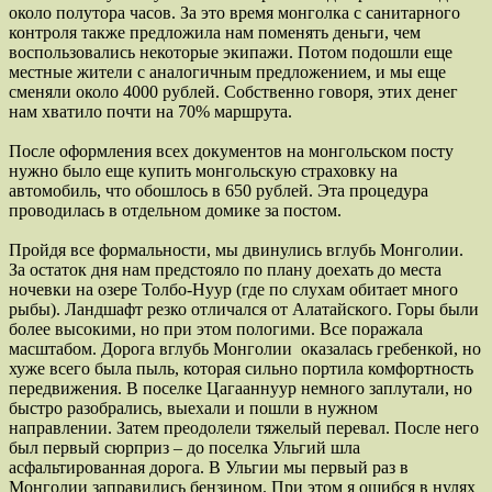
около полутора часов. За это время монголка с санитарного
контроля также предложила нам поменять деньги, чем
воспользовались некоторые экипажи. Потом подошли еще
местные жители с аналогичным предложением, и мы еще
сменяли около 4000 рублей. Собственно говоря, этих денег
нам хватило почти на 70% маршрута.
После оформления всех документов на монгольском посту
нужно было еще купить монгольскую страховку на
автомобиль, что обошлось в 650 рублей. Эта процедура
проводилась в отдельном домике за постом.
Пройдя все формальности, мы двинулись вглубь Монголии.
За остаток дня нам предстояло по плану доехать до места
ночевки на озере Толбо-Нуур (где по слухам обитает много
рыбы). Ландшафт резко отличался от Алатайского. Горы были
более высокими, но при этом пологими. Все поражала
масштабом. Дорога вглубь Монголии оказалась гребенкой, но
хуже всего была пыль, которая сильно портила комфортность
передвижения. В поселке Цагааннуур немного заплутали, но
быстро разобрались, выехали и пошли в нужном
направлении. Затем преодолели тяжелый перевал. После него
был первый сюрприз – до поселка Ульгий шла
асфальтированная дорога. В Ульгии мы первый раз в
Монголии заправились бензином. При этом я ошибся в нулях