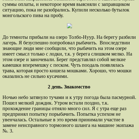
суммы оплаты, и некоторое время выясняли с заправщиком
ситуацию, пока не разобрались. Купили несколько бутылок
монгольского пива на пробу.
До темноты прибыли на озеро Толбо-Нуур. На берегу разбили
лагерь. Я безуспешно попробовал рыбачить. Впоследствии
знающие люди мне сообщили, что рыбачить на этом озере
имеет смысл только с лодки, т.к. у берега слишком мелко. На
этом озере и заночевали. Берег представлял собой мелкие
камешки вперемешку с песком. Чуть поодаль появлялась
трава, которая просто кишела мошками. Хорошо, что мошки
оказались не сильно кусачими.
2 день. Знакомство
Ночью небо затянуло тучами и к утру погода была пасмурной.
Пошел мелкий дождик. Утром встали поздно, т.к.
прохождение границы отняло много сил. Я с утра еще раз
предпринял попытку порыбачить. Попытка успехом не
увенчалась. Остальные в это время принимали участие в
замене неисправного тормозного шланга на машине экипажа
№. 3.