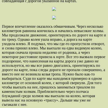
совпадающая с дорогой указанной на картах.
Первое впечатление оказалось обманчивым. Через несколько
километров равнина кончилась и начались невысокие холмы.
Мы продолжали движение, ориентируясь по дороге на карте и
по треку. Однако колея ушла вправо, а дорога на карте
уходила влево. Я подумал, что мы где-то пропустили отворот,
и снова принял влево. Мы выехали на едва видимую колею,
которая сначала прошла недалеко от родника, а через
некоторое расстояние привела к юрте. Все это вызвало первое
подозрение, что нанесенная на карты дорога уже давно не
используется, но мы все равно двигались, ориентируясь по
дороге на карте, пока следы дороги не пропали совершенно, а
вместо нее не возникла козья тропа. Нужно было как-то
выбираться. Судя по карте мы находимся примерно в одном
километре от основной колеи, с которой свернули. Для того
чтобы выехать на нее, пришлось заниматься триалом по
каменистым холмам. Приблизительно через полчаса
блужданий среди холмов мы выехали на колею, которая
вывела нас на основную «трассу». Дальше мы уже не
съезжали с нее.