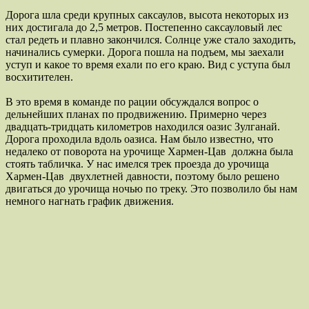
Дорога шла среди крупных саксаулов, высота некоторых из
них достигала до 2,5 метров. Постепенно саксауловый лес
стал редеть и плавно закончился. Солнце уже стало заходить,
начинались сумерки. Дорога пошла на подъем, мы заехали
уступ и какое то время ехали по его краю. Вид с уступа был
восхитителен.
В это время в команде по рации обсуждался вопрос о
дельнейших планах по продвижению. Примерно через
двадцать-тридцать километров находился оазис Зулганай.
Дорога проходила вдоль оазиса. Нам было известно, что
недалеко от поворота на урочище Хармен-Цав должна была
стоять табличка. У нас имелся трек проезда до урочища
Хармен-Цав двухлетней давности, поэтому было решено
двигаться до урочища ночью по треку. Это позволило бы нам
немного нагнать график движения.