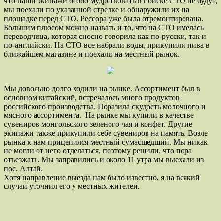
что наши экипажи особо мудрствовать в поиске СТО не будут,
мы поехали по указанной стрелке и обнаружили их на
площадке перед СТО. Рессора уже была отремонтирована.
Большим плюсом можно назвать и то, что на СТО имелась
переводчица, которая сносно говорила как по-русски, так и
по-английски. На СТО все набрали воды, прикупили пива в
ближайшем магазине и поехали на местный рынок.
Мы довольно долго ходили на рынке. Ассортимент был в
основном китайский, встречалось много продуктов
российского производства. Поразила скудость молочного и
мясного ассортимента. На рынке мы купили в качестве
сувениров монгольского зеленого чая и конфет. Другие
экипажи также прикупили себе сувениров на память. Возле
рынка к нам прицепился местный сумасшедший. Мы никак
не могли от него отделаться, поэтому решили, что пора
отъезжать. Мы заправились и около 11 утра мы выехали из
пос. Алтай.
Хотя направление выезда нам было известно, я на всякий
случай уточнил его у местных жителей.