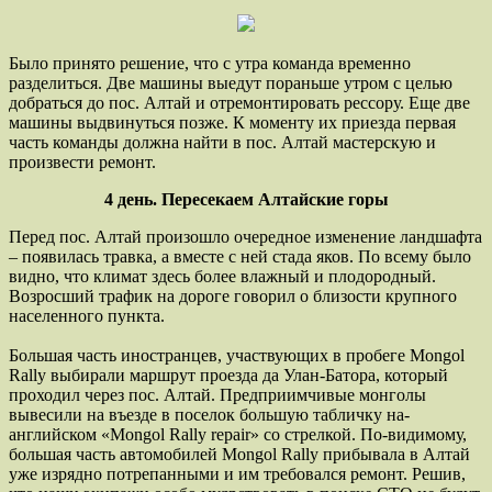
Было принято решение, что с утра команда временно
разделиться. Две машины выедут пораньше утром с целью
добраться до пос. Алтай и отремонтировать рессору. Еще две
машины выдвинуться позже. К моменту их приезда первая
часть команды должна найти в пос. Алтай мастерскую и
произвести ремонт.
4 день. Пересекаем Алтайские горы
Перед пос. Алтай произошло очередное изменение ландшафта
– появилась травка, а вместе с ней стада яков. По всему было
видно, что климат здесь более влажный и плодородный.
Возросший трафик на дороге говорил о близости крупного
населенного пункта.
Большая часть иностранцев, участвующих в пробеге Mongol
Rally выбирали маршрут проезда да Улан-Батора, который
проходил через пос. Алтай. Предприимчивые монголы
вывесили на въезде в поселок большую табличку на-
английском «Mongol Rally repair» со стрелкой. По-видимому,
большая часть автомобилей Mongol Rally прибывала в Алтай
уже изрядно потрепанными и им требовался ремонт. Решив,