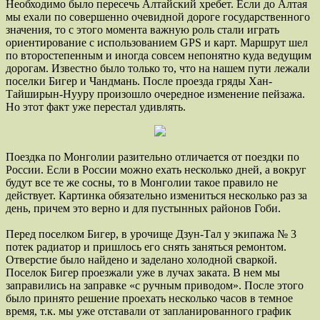
Необходимо было пересечь Алтайский хребет. Если до Алтая
мы ехали по совершенно очевидной дороге государственного
значения, то с этого момента важную роль стали играть
ориентирование с использованием GPS и карт. Маршрут шел
по второстепенным и иногда совсем непонятно куда ведущим
дорогам. Известно было только то, что на нашем пути лежали
поселки Бигер и Чандмань. После проезда гряды Хан-
Тайширын-Нууру произошло очередное изменение пейзажа.
Но этот факт уже перестал удивлять.
Поездка по Монголии разительно отличается от поездки по
России. Если в России можно ехать несколько дней, а вокруг
будут все те же сосны, то в Монголии такое правило не
действует. Картинка обязательно измениться несколько раз за
день, причем это верно и для пустынных районов Гоби.
Перед поселком Бигер, в урочище Дзун-Тал у экипажа № 3
потек радиатор и пришлось его снять заняться ремонтом.
Отверстие было найдено и заделано холодной сваркой.
Поселок Бигер проезжали уже в лучах заката. В нем мы
заправились на заправке «с ручным приводом». После этого
было принято решение проехать несколько часов в темное
время, т.к. мы уже отставали от запланированного график