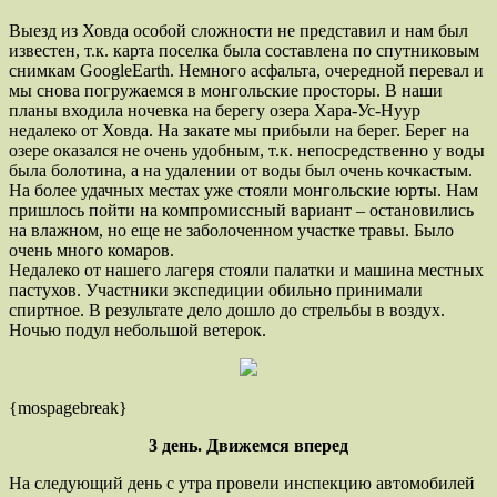
Выезд из Ховда особой сложности не представил и нам был
известен, т.к. карта поселка была составлена по спутниковым
снимкам GoogleEarth. Немного асфальта, очередной перевал и
мы снова погружаемся в монгольские просторы. В наши
планы входила ночевка на берегу озера Хара-Ус-Нуур
недалеко от Ховда. На закате мы прибыли на берег. Берег на
озере оказался не очень удобным, т.к. непосредственно у воды
была болотина, а на удалении от воды был очень кочкастым.
На более удачных местах уже стояли монгольские юрты. Нам
пришлось пойти на компромиссный вариант – остановились
на влажном, но еще не заболоченном участке травы. Было
очень много комаров.
Недалеко от нашего лагеря стояли палатки и машина местных
пастухов. Участники экспедиции обильно принимали
спиртное. В результате дело дошло до стрельбы в воздух.
Ночью подул небольшой ветерок.
{mospagebreak}
3 день. Движемся вперед
На следующий день с утра провели инспекцию автомобилей