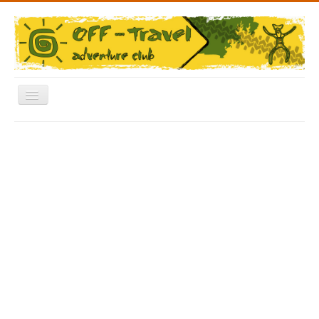
Включить/
выключить
навигацию
Меню
Главная
Форум
Архив Фото
Отчеты
Новости
Видео