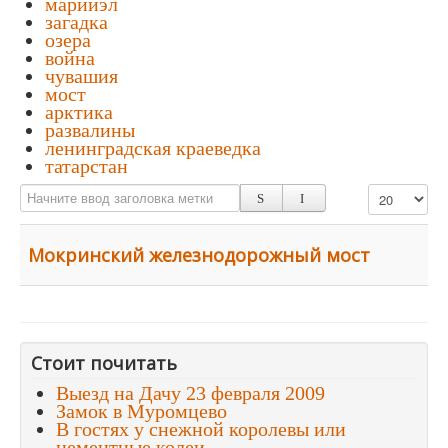
марийэл
загадка
озера
война
чувашия
мост
арктика
развалины
ленинградская краеведка
татарстан
Начните ввод заголовка метки
Кол-во строк:
Мокринский железнодорожный мост
Стоит почитать
Выезд на Дачу 23 февраля 2009
Замок в Муромцево
В гостях у снежной королевы или
цементные колеи