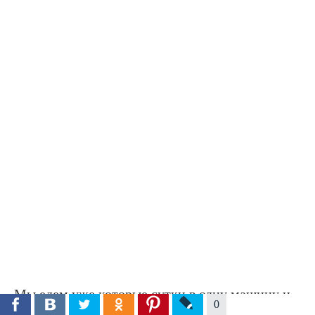
Мы едем уже которые сутки в одну машину и
0
нам это нравится. Только иногда не хватает