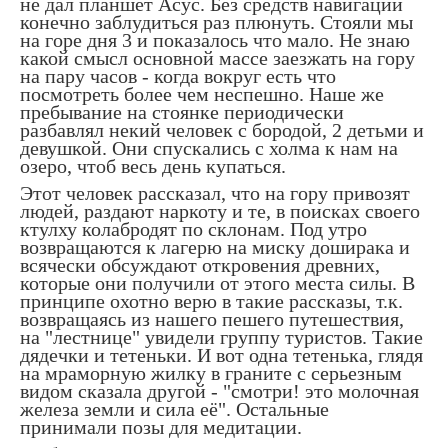
не дал планшет Асус. Без средств навигации
конечно заблудиться раз плюнуть. Стояли мы
на горе дня 3 и показалось что мало. Не знаю
какой смысл основной массе заезжать на гору
на пару часов - когда вокруг есть что
посмотреть более чем неспешно. Наше же
пребывание на стоянке периодически
разбавлял некий человек с бородой, 2 детьми и
девушкой. Они спускались с холма к нам на
озеро, чтоб весь день купаться.
Этот человек рассказал, что на гору привозят
людей, раздают наркоту и те, в поисках своего
ктулху колабродят по склонам. Под утро
возвращаются к лагерю на миску доширака и
всячески обсуждают откровения древних,
которые они получили от этого места силы. В
принципе охотно верю в такие рассказы, т.к.
возвращаясь из нашего пешего путешествия,
на "лестнице" увидели группу туристов. Такие
дядечки и тетеньки. И вот одна тетенька, глядя
на мраморную жилку в граните с серьезным
видом сказала другой - "смотри! это молочная
железа земли и сила её". Остальные
принимали позы для медитации.