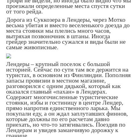
Трофи не видели, но иногда было видно что мы
проезжали определенные места спустя сутки
от того рейда.
Дорога из Суккозера в Лендеры, через Мотко
весьма убитая и вместо веселенького доезда до
места стоянки мы плелись много часов,
вытряхая позвоночник в штаны. Иногда
грейдер значительно сужался и виды были не
самые живописные.
Лендеры – крупный поселок с большой
историей. Сейчас по сути там все держится на
туристах, в основном из Финляндии. Пополняя
запасы провизии в местном магазине,
разговорился с одним дядькой, который как
оказался главный «пахан» в Лендерах.
Содержит многочисленные туристические
стоянки, избы и гостиницу в центре Лендер,
прямо напротив единственного ларька. Мы
покупали еду, а он ждал заплутавших финнов,
которые должны по его расчетам давно
приехать, но что-то затягивались. Поездив по
Лендерам и увидев заманчивую дорожку к
границе