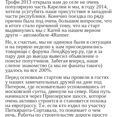
Трофи 2013 открыла нам до селе не очень
популярную часть Карелии и мы, в году 2014,
хотели усугубить наше присутствие в западной
части республики. Конечно поездка по ряду
причин была под очень большим вопросом, что
в итоге стало причиной тому, что на старт
выдвинулись мы с Катей на нашем верном
други – автомобиле 4Runner.
Но, к счастью, мы не одиноки были в ситуации
и на первую неделю к нам присоединились
товарищи с форума ЛендКрузер.ру, где я за
пару дня до выезда вывесил объявление о
поиске попутчиков. Забегая вперед, наше
слепое знакомство (а мы не фанаты такого)
удалось на все 200%.
Перед основным стартом мы провели в гостях
у наших замечательных друзей на даче под
Питером, где основательно успокоившись от
московской суеты, двинули на север. Наш путь
начинался через Приозерское шоссе, которое
очень активно строится и становится похожа
на евротрассу. Т.е. если кто ездил по участку
Питкяранта-Сортавала, то понимает о чем
речь. Работы по строительству дороги просто