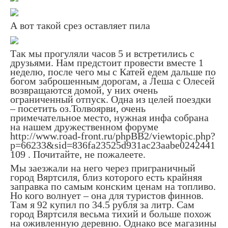
А вот такой срез оставляет пила
Так мы прогуляли часов 5 и встретились с
друзьями. Нам предстоит провести вместе 1
неделю, после чего мы с Катей едем дальше по
богом заброшенным дорогам, а Леша с Олесей
возвращаются домой, у них очень
ограниченный отпуск. Одна из целей поездки
– посетить оз.Толвоярви, очень
примечательное место, нужная инфа собрана
на нашем дружественном форуме
http://www.road-front.ru/phpBB2/viewtopic.php?
p=66233&sid=836fa23525d931ac23aabe0242441
109 . Почитайте, не пожалеете.
Мы заезжали на него через приграничный
город Вяртсиля, близ которого есть крайняя
заправка по самым конским ценам на топливо.
Но кого волнует – она для туристов финнов.
Там я 92 купил по 34.5 рубля за литр. Сам
город Вяртсиля весьма тихий и больше похож
на оживленную деревню. Однако все магазины