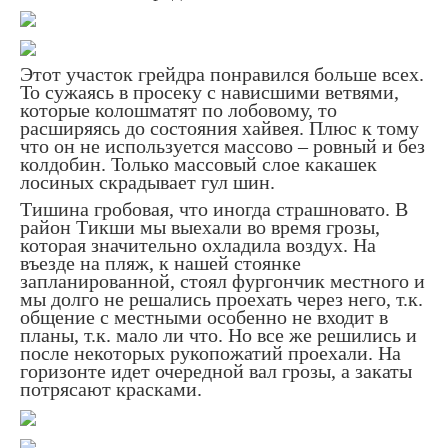
Этот участок грейдра понравился больше всех.
То сужаясь в просеку с нависшими ветвями,
которые колошматят по лобовому, то
расширяясь до состояния хайвея. Плюс к тому
что он не используется массово – ровный и без
колдобин. Только массовый слое какашек
лосиных скрадывает гул шин.
Тишина гробовая, что иногда страшновато. В
район Тикши мы выехали во время грозы,
которая значительно охладила воздух. На
въезде на пляж, к нашей стоянке
запланированной, стоял фургончик местного и
мы долго не решались проехать через него, т.к.
общение с местными особенно не входит в
планы, т.к. мало ли что. Но все же решились и
после некоторых рукопожатий проехали. На
горизонте идет очередной вал грозы, а закаты
потрясают красками.