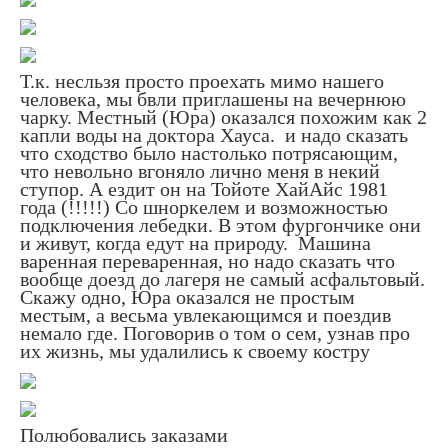
Т.к. несльзя просто проехать мимо нашего
человека, мы бвли приглашены на вечернюю
чарку. Местный (Юра) оказался похожим как 2
капли воды на доктора Хауса. и надо сказать
что сходство было настолько потрясающим,
что невольно вгоняло лично меня в некий
ступор. А ездит он на Тойоте ХайАйс 1981
года (!!!!!) Со шноркелем и возможностью
подключения лебедки. В этом фургончике они
и живут, когда едут на природу. Машина
варенная переваренная, но надо сказать что
вообще доезд до лагеря не самый асфальтовый.
Скажу одно, Юра оказался не простым
местым, а весьма увлекающимся и поездив
немало где. Поговорив о том о сем, узнав про
их жизнь, мы удалились к своему костру
Полюбовались заказами