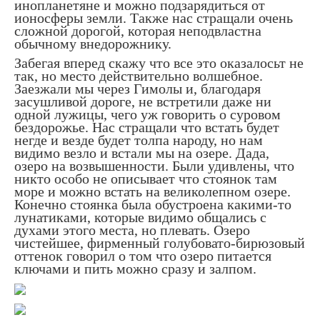
инопланетяне и можно подзарядиться от
ионосферы земли. Также нас стращали очень
сложной дорогой, которая неподвластна
обычному внедорожнику.
Забегая вперед скажу что все это оказалосьт не
так, но место действительно волшебное.
Заезжали мы через Гимолы и, благодаря
засушливой дороге, не встретили даже ни
одной лужицы, чего уж говорить о суровом
бездорожье. Нас стращали что встать будет
негде и везде будет толпа народу, но нам
видимо везло и встали мы на озере. Дада,
озеро на возвышенности. Были удивлены, что
никто особо не описывает что стоянок там
море и можно встать на великолепном озере.
Конечно стоянка была обустроена какими-то
лунатиками, которые видимо общались с
духами этого места, но плевать. Озеро
чистейшее, фирменный голубовато-бирюзовый
оттенок говорил о том что озеро питается
ключами и пить можно сразу и залпом.