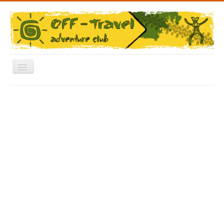
Включить/
выключить
навигацию
Меню
Главная
Форум
Архив Фото
Отчеты
Новости
Видео